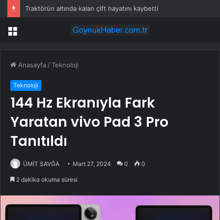
Traktörün altında kalan çift hayatını kaybetti
Menü
Anasayfa
/
Teknoloji
Teknoloji
144 Hz Ekranıyla Fark
Yaratan vivo Pad 3 Pro
Tanıtıldı
ÜMİT SAVĞA
Mart 27, 2024
0
0
2 dakika okuma süresi