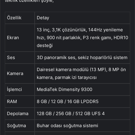
teknik özellikleri şöyle;
Özellik
Detay
13 inç, 3,1K çözünürlük, 144Hz yenileme
Ekran
hızı, 900 nit parlaklık, P3 renk gamı, HDR10
desteği
Ses
3D panoramik ses, sekiz hoparlörlü sistem
Dairesel kamera modülü (13 MP), 8 MP ön
Kamera
kamera, parmak izi tarayıcısı
İşlemci
MediaTek Dimensity 9300
RAM
8 GB / 12 GB / 16 GB LPDDR5
Depolama
128 GB / 256 GB / 512 GB UFS 4
Soğutma
Buhar odası soğutma sistemi