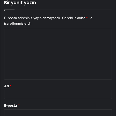
Bir yanıt yazın
E-posta adresiniz yayınlanmayacak.
Gerekli alanlar
*
ile
işaretlenmişlerdir
Y
o
r
u
m
*
Ad
*
E-posta
*