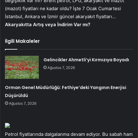
değişiklik var mı? Brent petrol, LPG, akaryakıt ve mazot
(mazot) fiyatları ne kadar oldu? İşte 7 Ocak Cumartesi
İstanbul, Ankara ve İzmir güncel akaryakıt fiyatları…
Akaryakıtta Artış veya İndirim Var mı?
İlgili Makaleler
Gelincikler Ahmetli’yi Kırmızıya Boyadı
Ağustos 7, 2026
Orman Genel Müdürlüğü: Fethiye’deki Yangının Enerjisi
Düşürüldü
Ağustos 7, 2026
Petrol fiyatlarında dalgalanma devam ediyor. Bu sabah ham