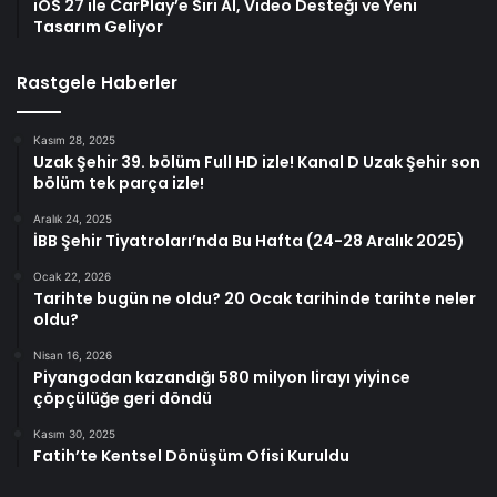
iOS 27 ile CarPlay’e Siri AI, Video Desteği ve Yeni
Tasarım Geliyor
Rastgele Haberler
Kasım 28, 2025
Uzak Şehir 39. bölüm Full HD izle! Kanal D Uzak Şehir son
bölüm tek parça izle!
Aralık 24, 2025
İBB Şehir Tiyatroları’nda Bu Hafta (24-28 Aralık 2025)
Ocak 22, 2026
Tarihte bugün ne oldu? 20 Ocak tarihinde tarihte neler
oldu?
Nisan 16, 2026
Piyangodan kazandığı 580 milyon lirayı yiyince
çöpçülüğe geri döndü
Kasım 30, 2025
Fatih’te Kentsel Dönüşüm Ofisi Kuruldu