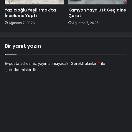
Yazıcıoğlu Yeşilırmak’ta
Kamyon Yaya Üst Geçidine
İnceleme Yaptı
Çarptı
Ağustos 7, 2026
Ağustos 7, 2026
Bir yanıt yazın
E-posta adresiniz yayınlanmayacak.
Gerekli alanlar
*
ile
işaretlenmişlerdir
Y
o
r
u
m
*