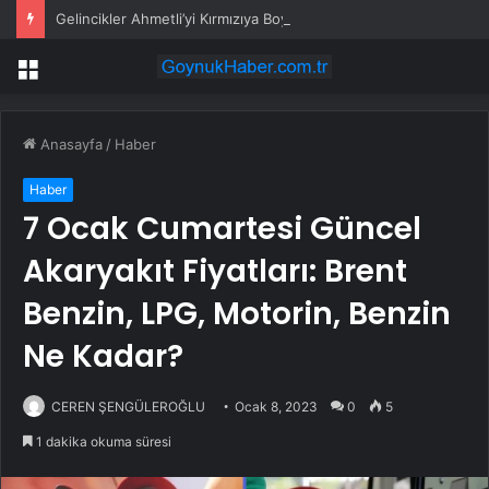
Gelincikler Ahmetli’yi Kırmızıya Boyadı
Menü
Anasayfa
/
Haber
Haber
7 Ocak Cumartesi Güncel
Akaryakıt Fiyatları: Brent
Benzin, LPG, Motorin, Benzin
Ne Kadar?
CEREN ŞENGÜLEROĞLU
Ocak 8, 2023
0
5
1 dakika okuma süresi