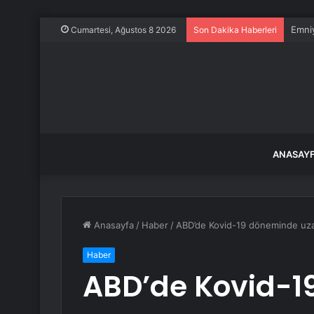
Emniy
Cumartesi, Ağustos 8 2026
Son Dakika Haberleri
ANASAY
Anasayfa
/
Haber
/
ABD’de Kovid-19 döneminde uzak
Haber
ABD’de Kovid-1