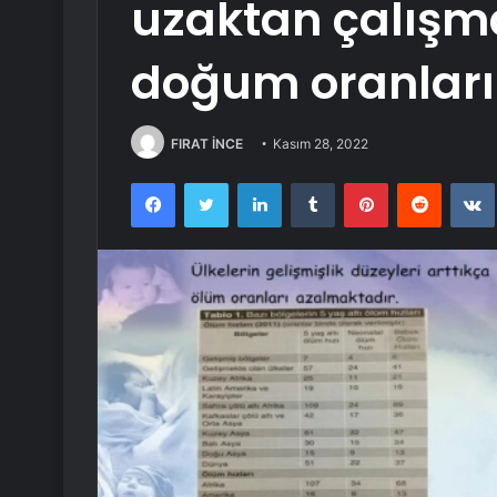
uzaktan çalışm
doğum oranları 
FIRAT İNCE
Kasım 28, 2022
Facebook
Twitter
LinkedIn
Tumblr
Pinterest
Reddit