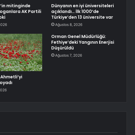
’in mitinginde
Dünyanın en iyi üniversiteleri
oganlara AK Partili
açıklandı… İlk 1000’de
pki
Türkiye’den 13 üniversite var
2026
Ağustos 8, 2026
Orman Genel Müdürlüğü:
Fethiye’deki Yangının Enerjisi
Düşürüldü
Ağustos 7, 2026
 Ahmetli’yi
Boyadı
2026