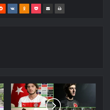
erest
Reddit
VKontakte
Odnoklassniki
Pocket
E-Posta ile paylaş
Yazdır