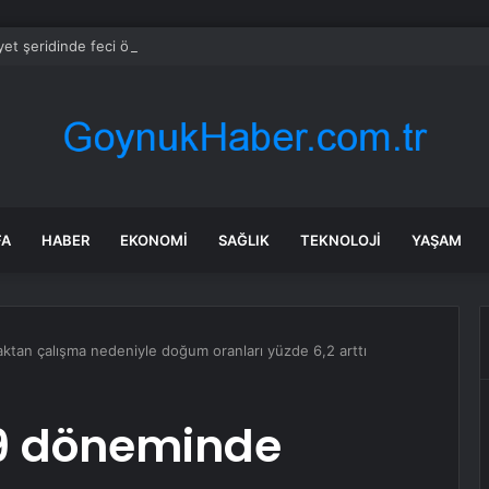
et şeridinde feci ölüm: Servis şoförüne midibüs çarptı
FA
HABER
EKONOMI
SAĞLIK
TEKNOLOJI
YAŞAM
tan çalışma nedeniyle doğum oranları yüzde 6,2 arttı
9 döneminde