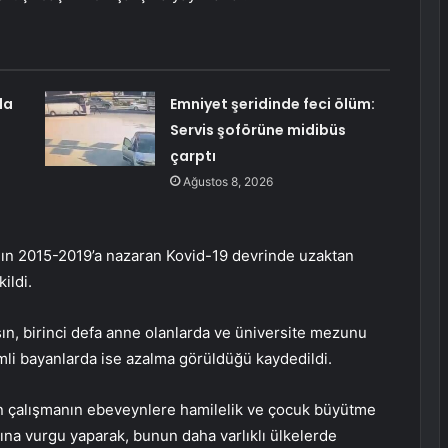
la
Emniyet şeridinde feci ölüm:
Servis şoförüne midibüs
çarptı
Ağustos 8, 2026
nın 2015-2019’a nazaran Kovid-19 devrinde uzaktan
ildi.
ın, birinci defa anne olanlarda ve üniversite mezunu
mli bayanlarda ise azalma görüldüğü kaydedildi.
an çalışmanın ebeveynlere hamilelik ve çocuk büyütme
ına vurgu yaparak, bunun daha varlıklı ülkelerde