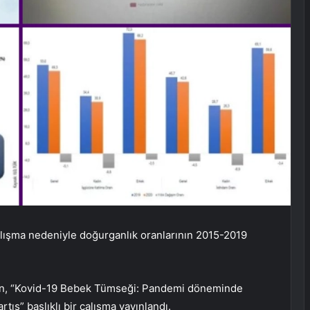
lışma nedeniyle doğurganlık oranlarının 2015-2019
dan, “Kovid-19 Bebek Tümseği: Pandemi döneminde
ış” başlıklı bir çalışma yayınlandı.