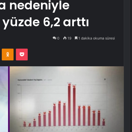
a nedeniyle
yüzde 6,2 arttı
0
19
1 dakika okuma süresi
VKontakte
Odnoklassniki
Pocket