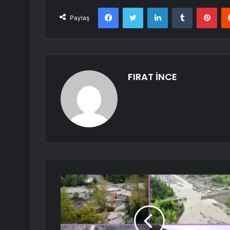
Facebook
Twitter
LinkedIn
Tumblr
Pint
Paylaş
FIRAT İNCE