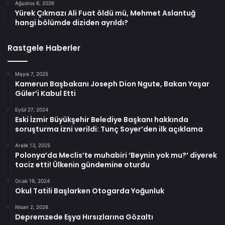
Ağustos 6, 2026
Yürek Çıkmazı Ali Fuat öldü mü, Mehmet Aslantuğ
hangi bölümde diziden ayrıldı?
Rastgele Haberler
Mayıs 7, 2025
Kamerun Başbakanı Joseph Dion Ngute, Bakan Yaşar
Güler’i Kabul Etti
Eylül 27, 2024
Eski İzmir Büyükşehir Belediye Başkanı hakkında
soruşturma izni verildi: Tunç Soyer’den ilk açıklama
Aralık 13, 2025
Polonya’da Meclis’te muhabiri ‘Beynin yok mu?’ diyerek
taciz etti! Ülkenin gündemine oturdu
Ocak 19, 2024
Okul Tatili Başlarken Otogarda Yoğunluk
Nisan 2, 2026
Depremzede Eşya Hırsızlarına Gözaltı