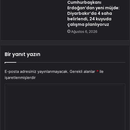
Cumhurbaşkanı
Erdoğan’dan yeni müjde:
Diyarbakır’da 4 saha
belirlendi, 24 kuyuda
çalışma planlıyoruz
Ağustos 6, 2026
Bir yanıt yazın
E-posta adresiniz yayınlanmayacak.
Gerekli alanlar
*
ile
işaretlenmişlerdir
Y
o
r
u
m