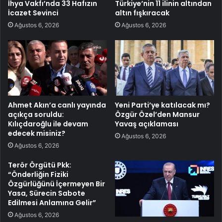
İhya Vakfı’nda 33 Hafızın
Türkiye’nin 11 ilinin altından
İcazet Sevinci
altın fışkıracak
Ağustos 6, 2026
Ağustos 6, 2026
Ahmet Akın’a canlı yayında
Yeni Parti’ye katılacak mı?
açıkça soruldu:
Özgür Özel’den Mansur
Kılıçdaroğlu ile devam
Yavaş açıklaması
edecek misiniz?
Ağustos 6, 2026
Ağustos 6, 2026
Terör Örgütü Pkk:
“Önderliğin Fiziki
Özgürlüğünü İçermeyen Bir
Yasa, Sürecin Sabote
Edilmesi Anlamına Gelir”
Ağustos 6, 2026