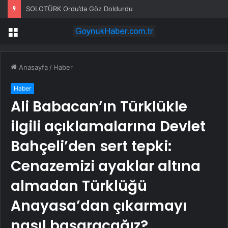
SOLOTÜRK Ordu’da Göz Doldurdu
Menü
Anasayfa
/
Haber
Haber
Ali Babacan’ın Türklükle
ilgili açıklamalarına Devlet
Bahçeli’den sert tepki:
Cenazemizi ayaklar altına
almadan Türklüğü
Anayasa’dan çıkarmayı
nasıl başaracağız?