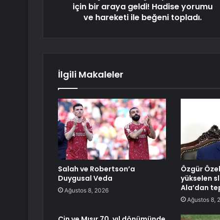
için bir araya geldi! Hadise yorumu
ve hareketi ile beğeni topladı.
İlgili Makaleler
Salah ve Robertson’a
Özgür Özel
Duygusal Veda
yükselen sl
Ala’dan te
Ağustos 8, 2026
Ağustos 8, 
Çin ve Mısır 70. yıl dönümünde