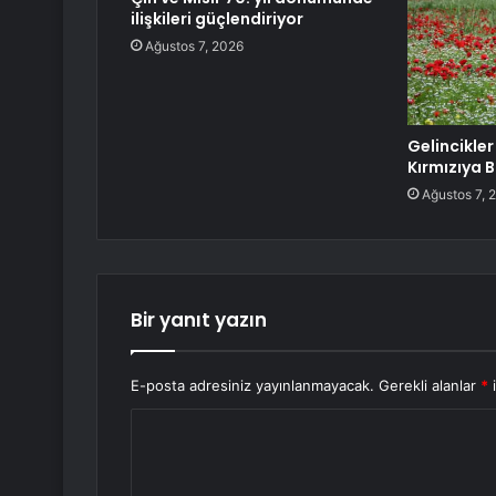
ilişkileri güçlendiriyor
Ağustos 7, 2026
Gelincikler
Kırmızıya 
Ağustos 7, 
Bir yanıt yazın
E-posta adresiniz yayınlanmayacak.
Gerekli alanlar
*
i
Y
o
r