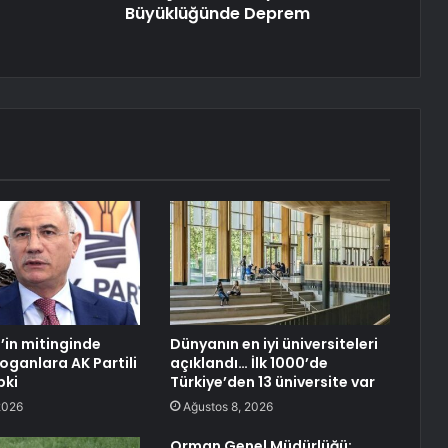
Büyüklüğünde Deprem
’in mitinginde
Dünyanın en iyi üniversiteleri
oganlara AK Partili
açıklandı… İlk 1000’de
pki
Türkiye’den 13 üniversite var
2026
Ağustos 8, 2026
Orman Genel Müdürlüğü: