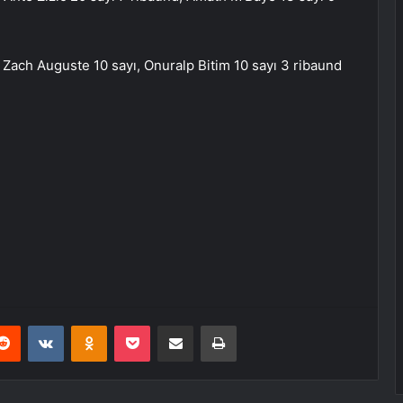
, Zach Auguste 10 sayı, Onuralp Bitim 10 sayı 3 ribaund
erest
Reddit
VKontakte
Odnoklassniki
Pocket
E-Posta ile paylaş
Yazdır