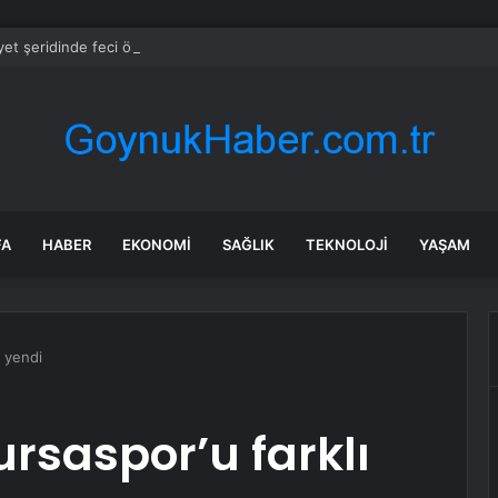
et şeridinde feci ölüm: Servis şoförüne midibüs çarptı
FA
HABER
EKONOMI
SAĞLIK
TEKNOLOJI
YAŞAM
ı yendi
ursaspor’u farklı