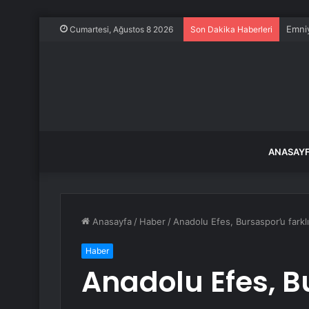
Emniy
Cumartesi, Ağustos 8 2026
Son Dakika Haberleri
ANASAY
Anasayfa
/
Haber
/
Anadolu Efes, Bursaspor’u farkl
Haber
Anadolu Efes, B