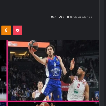
0
9
Bir dakikadan az
VKontakte
Odnoklassniki
Pocket