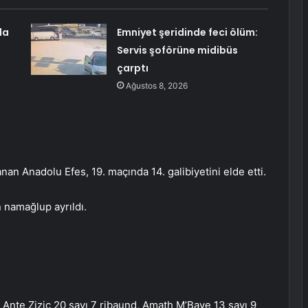
la
Emniyet şeridinde feci ölüm:
Servis şoförüne midibüs
çarptı
Ağustos 8, 2026
an Anadolu Efes, 19. maçında 14. galibiyetini elde etti.
 namağlup ayrıldı.
, Ante Zizic 20 sayı 7 ribaund, Amath M’Baye 13 sayı 9