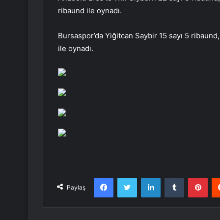
ribaund ile oynadı.
Bursaspor’da Yiğitcan Saybir 15 sayı 5 ribaund
ile oynadı.
Facebook
Twitter
LinkedIn
Tumblr
Pint
Paylaş