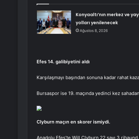
Konyaaltı’nın merkez ve yay
yolları yenilenecek
Ağustos 8, 2026
Efes 14. galibiyetini aldı
Karşılaşmayı başından sonuna kadar rahat kazan
Bursaspor ise 19. maçında yedinci kez sahadan
Clyburn maçın en skorer ismiydi.
Anadolu Efes’te Will Clyburn 22 sayı 3 ribaund