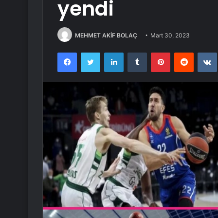
yendi
MEHMET AKİF BOLAÇ
Mart 30, 2023
Facebook
Twitter
LinkedIn
Tumblr
Pinterest
Reddit