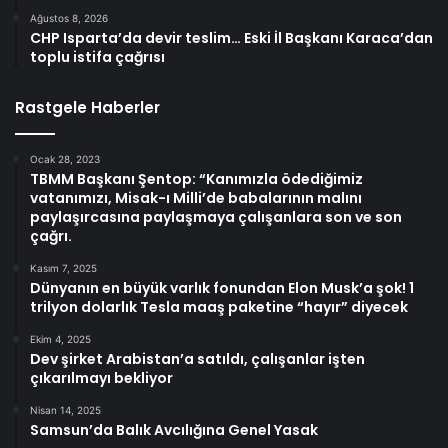
Ağustos 8, 2026
CHP Isparta’da devir teslim… Eski İl Başkanı Karaca’dan
toplu istifa çağrısı
Rastgele Haberler
Ocak 28, 2023
TBMM Başkanı Şentop: “Kanımızla ödediğimiz
vatanımızı, Misak-ı Milli’de babalarının malını
paylaşırcasına paylaşmaya çalışanlara son ve son
çağrı.
Kasım 7, 2025
Dünyanın en büyük varlık fonundan Elon Musk’a şok! 1
trilyon dolarlık Tesla maaş paketine “hayır” diyecek
Ekim 4, 2025
Dev şirket Arabistan’a satıldı, çalışanlar işten
çıkarılmayı bekliyor
Nisan 14, 2025
Samsun’da Balık Avcılığına Genel Yasak