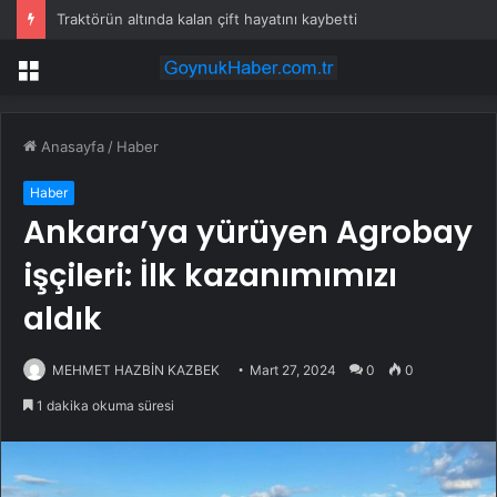
Traktörün altında kalan çift hayatını kaybetti
Menü
Anasayfa
/
Haber
Haber
Ankara’ya yürüyen Agrobay
işçileri: İlk kazanımımızı
aldık
MEHMET HAZBİN KAZBEK
Mart 27, 2024
0
0
1 dakika okuma süresi