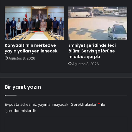
Konyaaltı’nın merkez ve
Emniyet şeridinde feci
yayla yolları yenilenecek
ölüm: Servis şoförüne
midibüs çarptı
Ağustos 8, 2026
Ağustos 8, 2026
Bir yanıt yazın
E-posta adresiniz yayınlanmayacak.
Gerekli alanlar
*
ile
işaretlenmişlerdir
Y
o