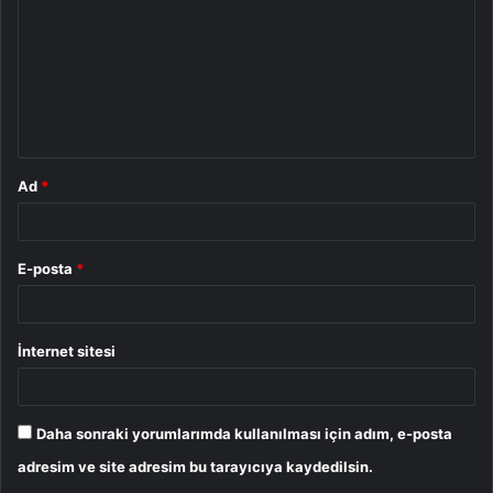
r
u
m
*
Ad
*
E-posta
*
İnternet sitesi
Daha sonraki yorumlarımda kullanılması için adım, e-posta
adresim ve site adresim bu tarayıcıya kaydedilsin.