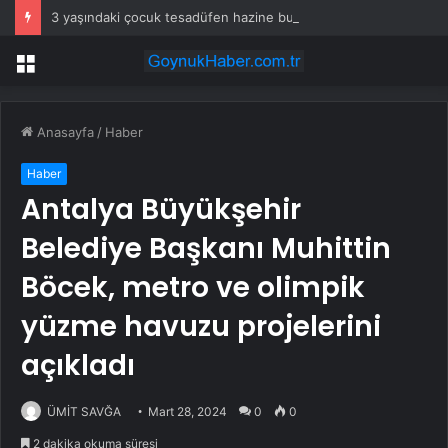
3 yaşındaki çocuk tesadüfen hazine buldu
Menü
Anasayfa
/
Haber
Haber
Antalya Büyükşehir
Belediye Başkanı Muhittin
Böcek, metro ve olimpik
yüzme havuzu projelerini
açıkladı
ÜMİT SAVĞA
Mart 28, 2024
0
0
2 dakika okuma süresi