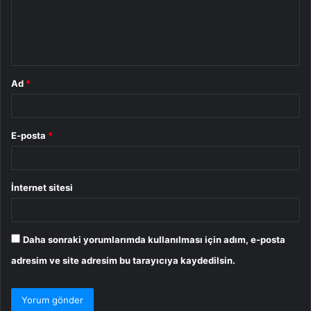
u
m
*
Ad
*
E-posta
*
İnternet sitesi
Daha sonraki yorumlarımda kullanılması için adım, e-posta
adresim ve site adresim bu tarayıcıya kaydedilsin.