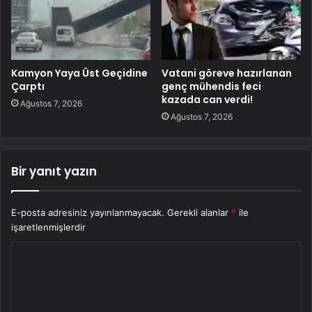
Kamyon Yaya Üst Geçidine
Vatani göreve hazırlanan
Çarptı
genç mühendis feci
kazada can verdi!
Ağustos 7, 2026
Ağustos 7, 2026
Bir yanıt yazın
E-posta adresiniz yayınlanmayacak.
Gerekli alanlar
*
ile
işaretlenmişlerdir
Y
o
r