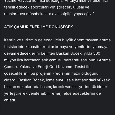
Yüzme Havuzu’nu inşa edeceğiz. Antalya’mızı ve ülkemizi
temsil edecek sporcuları yetiştirecek, ulusal ve
uluslararası müsabakalara ev sahipliği yapacağız.”
ATIK ÇAMUR ENERJİYE DÖNÜŞECEK
Kentin ve turizmin geleceği için büyük önem taşıyan arıtma
tesislerinin kapasitelerini artırmaya ve yenilerini yapmaya
devam edeceklerini belirten Başkan Böcek, yılda 500
milyon lira harcanan atık çamuru bertarafı sorununu Arıtma
Çamuru Yakma ve Enerji Geri Kazanım Tesisi ile
çözeceklerini, bu projenin kredisinin hazır olduğunu
aktardı. Başkan Böcek, içme suyu isale hatlarındaki yüksek
basınç noktalarında basınç kırıcılı vanalar yerine türbinler
yerleştirerek yenilenebilir enerji elde edeceklerini de
anlattı.