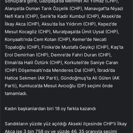
Sonuçlara göre, Gazipaşa’da Mehmet Ali Yılmaz (CHP),
Alanya’da Osman Tarık Özçelik (CHP), Manavgat’ta Niyazi
Nefi Kara (CHP), Serik’te Kadir Kumbul (CHP), Akseki’de
İlkay Akca (CHP), Aksu’da İsa Yıldırım (CHP), Kepez’de
Mesut Kocagöz (CHP), Muratpaşa’da Ümit Uysal (CHP),
Konyaaltı’nda Cem Kotan (CHP), Kemer’de Necati
Topaloğlu (CHP), Finike’de Mustafa Geyikçi (CHP), Kaş’ta
Erol Demirhan (CHP), Demre’de Fahri Duran (CHP),
Elmalı’da Halil Öztürk (CHP), Korkuteli’de Saniye Caran
(CHP) Döşemealtı’nda Menderes Dal (CHP), İbradı’da
Hatice Sekmen (AK Parti), Gündoğmuş’ta Ali Gülen (AK
Parti), Kumluca’da Mesut Avcıoğlu (DP) seçimi önde
tamamladı.
Kadın başkanlardan biri 18 oy farkla kazandı
Sandıkların yüzde yüz açıldığı Akseki ilçesinde CHP’li İlkay
Akça ise 3 bin 758 oy ve yüzde 46, 35 oranıyla seçimi