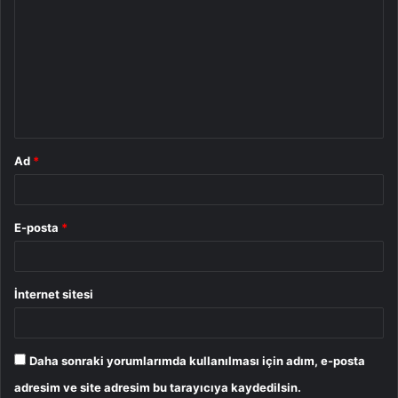
o
r
u
m
*
Ad
*
E-posta
*
İnternet sitesi
Daha sonraki yorumlarımda kullanılması için adım, e-posta
adresim ve site adresim bu tarayıcıya kaydedilsin.