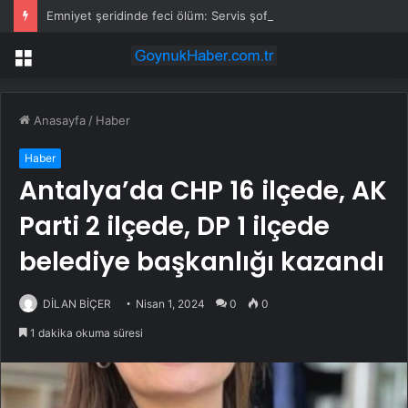
Emniyet şeridinde feci ölüm: Servis şoförüne midibüs çarptı
Menü
Anasayfa
/
Haber
Haber
Antalya’da CHP 16 ilçede, AK
Parti 2 ilçede, DP 1 ilçede
belediye başkanlığı kazandı
DİLAN BİÇER
Nisan 1, 2024
0
0
1 dakika okuma süresi