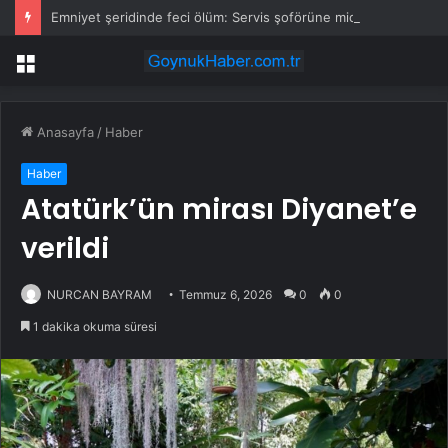
Emniyet şeridinde feci ölüm: Servis şoförüne midibüs çarptı
Menü
Anasayfa
/
Haber
Haber
Atatürk’ün mirası Diyanet’e
verildi
NURCAN BAYRAM
Temmuz 6, 2026
0
0
1 dakika okuma süresi