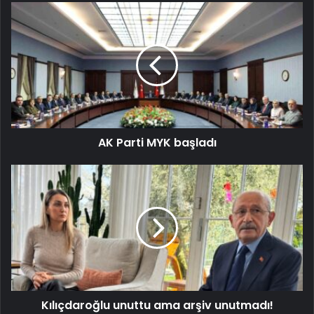
AK Parti MYK başladı
Kılıçdaroğlu unuttu ama arşiv unutmadı!