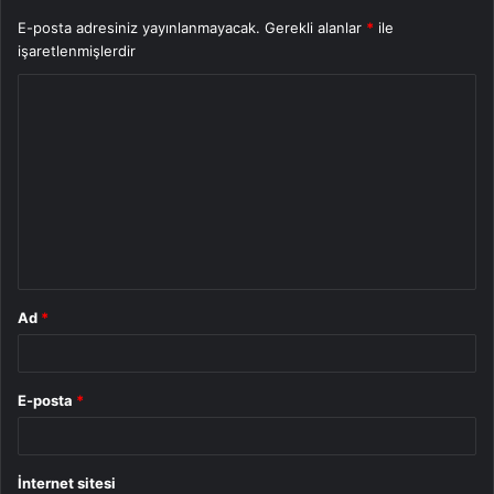
E-posta adresiniz yayınlanmayacak.
Gerekli alanlar
*
ile
işaretlenmişlerdir
Y
o
r
u
m
*
Ad
*
E-posta
*
İnternet sitesi