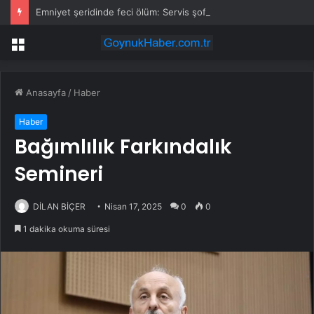
Emniyet şeridinde feci ölüm: Servis şoförüne midibüs çarptı
Menü
Anasayfa
/
Haber
Haber
Bağımlılık Farkındalık
Semineri
DİLAN BİÇER
Nisan 17, 2025
0
0
1 dakika okuma süresi