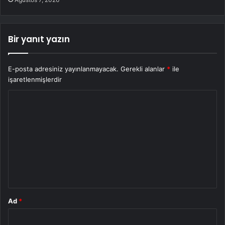
Bir yanıt yazın
E-posta adresiniz yayınlanmayacak.
Gerekli alanlar
*
ile
işaretlenmişlerdir
Y
o
r
u
m
*
Ad
*