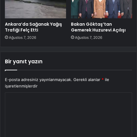
Ankara’da Sağanak Yağış
Bakan Göktaş’tan
Trafiği Felç Etti
Gemerek Huzurevi Açılışı
Ağustos 7, 2026
Ağustos 7, 2026
Bir yanıt yazın
E-posta adresiniz yayınlanmayacak.
Gerekli alanlar
*
ile
işaretlenmişlerdir
Y
o
r
u
m