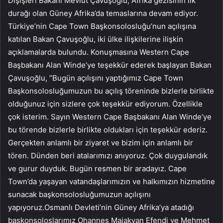
Dışişleri Bakanı Mevlüt Çavuşoğlu, Afrika gezisinin ilk
durağı olan Güney Afrika’da temaslarına devam ediyor.
Türkiye’nin Cape Town Başkonsolosluğu’nun açılışına
katılan Bakan Çavuşoğlu, iki ülke ilişkilerine ilişkin
açıklamalarda bulundu. Konuşmasına Western Cape
Başbakanı Alan Winde’ye teşekkür ederek başlayan Bakan
Çavuşoğlu, “Bugün açılışını yaptığımız Cape Town
Başkonsolosluğumuzun bu açılış töreninde bizlerle birlikte
olduğunuz için sizlere çok teşekkür ediyorum. Özellikle
çok isterim. Sayın Western Cape Başbakanı Alan Winde’ye
bu törende bizlerle birlikte oldukları için teşekkür ederiz.
Gerçekten anlamlı bir ziyaret ve bizim için anlamlı bir
tören. Dünden beri atalarımızı anıyoruz. Çok duygulandık
ve gurur duyduk. Bugün resmen bir aradayız. Cape
Town’da yaşayan vatandaşlarımızın ve halkımızın hizmetine
sunacak başkonsolosluğumuzun açılışını
yapıyoruz.Osmanlı Devleti’nin Güney Afrika’ya atadığı
başkonsoloslarımız Ohannes Majakyan Efendi ve Mehmet