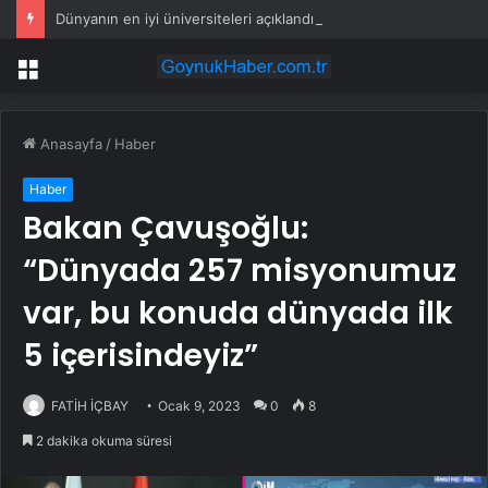
Dünyanın en iyi üniversiteleri açıklandı… İlk 1000’de Türkiye’den 13 üniversite var
Menü
Anasayfa
/
Haber
Haber
Bakan Çavuşoğlu:
“Dünyada 257 misyonumuz
var, bu konuda dünyada ilk
5 içerisindeyiz”
FATİH İÇBAY
Ocak 9, 2023
0
8
2 dakika okuma süresi