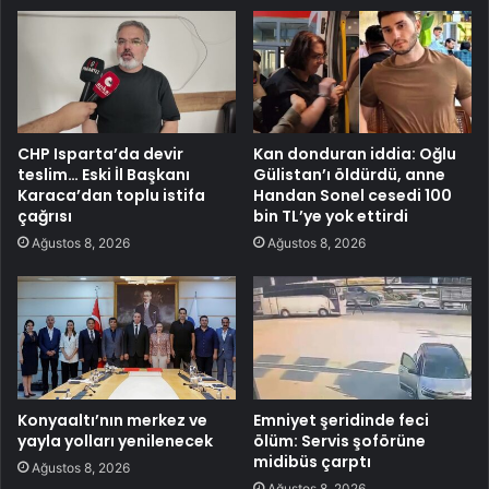
CHP Isparta’da devir
Kan donduran iddia: Oğlu
teslim… Eski İl Başkanı
Gülistan’ı öldürdü, anne
Karaca’dan toplu istifa
Handan Sonel cesedi 100
çağrısı
bin TL’ye yok ettirdi
Ağustos 8, 2026
Ağustos 8, 2026
Konyaaltı’nın merkez ve
Emniyet şeridinde feci
yayla yolları yenilenecek
ölüm: Servis şoförüne
midibüs çarptı
Ağustos 8, 2026
Ağustos 8, 2026