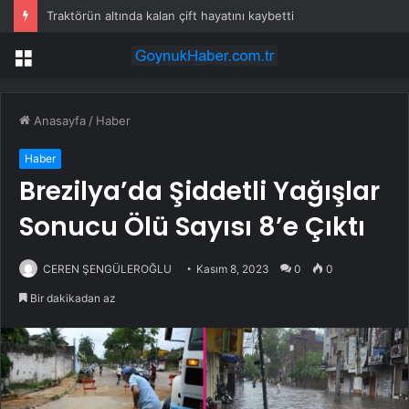
Traktörün altında kalan çift hayatını kaybetti
Menü
Anasayfa
/
Haber
Haber
Brezilya’da Şiddetli Yağışlar
Sonucu Ölü Sayısı 8’e Çıktı
CEREN ŞENGÜLEROĞLU
Kasım 8, 2023
0
0
Bir dakikadan az