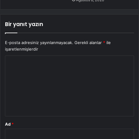
Bir yanıt yazın
E-posta adresiniz yayınlanmayacak.
Gerekli alanlar
*
ile
işaretlenmişlerdir
Y
o
r
u
m
*
Ad
*