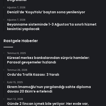
Ağustos 7, 2026
Denizli’de ‘KoşuYolu’ baştan sona yenileniyor
Ağustos 7, 2026
Beyanname sisteminde 1-3 Ağustos’ta sınırlı hizmet
kesintisi yapılacak
Rastgele Haberler
Temmuz 6, 2025
Küresel merkez bankalarından sürpriz hamleler:
Parasal gevşemeler hızlandı
Temmuz 26, 2026
Ordu’da Trafik Kazası: 3 Yaralı
Eylül 15, 2025
Ekrem İmamoğlu’nun yargılandığı sahte diploma
davası 20 Ekim’e ertelendi
Mart 12, 2026
Günde 2 fincan içmek bile yetiyor: Her evde var,