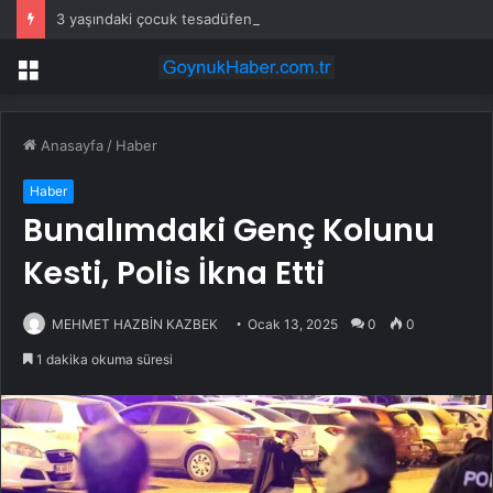
3 yaşındaki çocuk tesadüfen hazine buldu
Menü
Anasayfa
/
Haber
Haber
Bunalımdaki Genç Kolunu
Kesti, Polis İkna Etti
MEHMET HAZBİN KAZBEK
Ocak 13, 2025
0
0
1 dakika okuma süresi