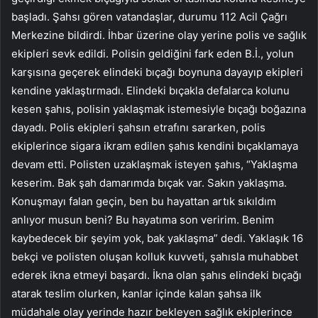
başladı. Şahsı gören vatandaşlar, durumu 112 Acil Çağrı
Merkezine bildirdi. İhbar üzerine olay yerine polis ve sağlık
ekipleri sevk edildi. Polisin geldiğini fark eden B.İ., yolun
karşısına geçerek elindeki bıçağı boynuna dayayıp ekipleri
kendine yaklaştırmadı. Elindeki bıçakla defalarca kolunu
kesen şahıs, polisin yaklaşmak istemesiyle bıçağı boğazına
dayadı. Polis ekipleri şahsın etrafını sararken, polis
ekiplerince sigara ikram edilen şahıs kendini bıçaklamaya
devam etti. Polisten uzaklaşmak isteyen şahıs, “Yaklaşma
keserim. Bak şah damarımda bıçak var. Sakın yaklaşma.
Konuşmayı falan geçin, ben bu hayattan artık sıkıldım
anlıyor musun beni? Bu hayatıma son veririm. Benim
kaybedecek bir şeyim yok, bak yaklaşma” dedi. Yaklaşık 16
bekçi ve polisten oluşan kolluk kuvveti, şahısla muhabbet
ederek ikna etmeyi başardı. İkna olan şahıs elindeki bıçağı
atarak teslim olurken, kanlar içinde kalan şahsa ilk
müdahale olay yerinde hazır bekleyen sağlık ekiplerince