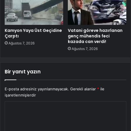
Kamyon Yaya Üst Geçidine
Vatani göreve hazırlanan
Çarptı
genç mühendis feci
kazada can verdi!
Ağustos 7, 2026
Ağustos 7, 2026
Bir yanıt yazın
E-posta adresiniz yayınlanmayacak.
Gerekli alanlar
*
ile
işaretlenmişlerdir
Y
o
r