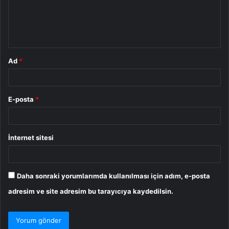
u
m
*
Ad
*
E-posta
*
İnternet sitesi
Daha sonraki yorumlarımda kullanılması için adım, e-posta
adresim ve site adresim bu tarayıcıya kaydedilsin.