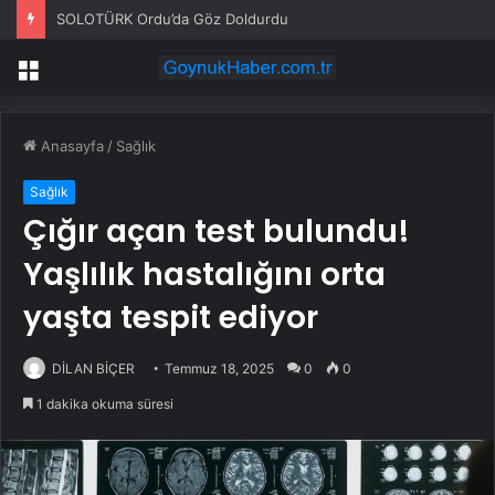
SOLOTÜRK Ordu’da Göz Doldurdu
Menü
Anasayfa
/
Sağlık
Sağlık
Çığır açan test bulundu!
Yaşlılık hastalığını orta
yaşta tespit ediyor
DİLAN BİÇER
Temmuz 18, 2025
0
0
1 dakika okuma süresi