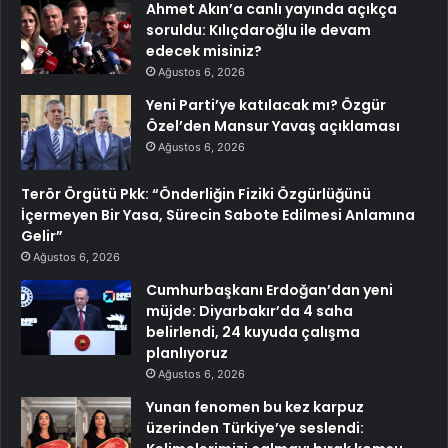
Ahmet Akın’a canlı yayında açıkça
soruldu: Kılıçdaroğlu ile devam
edecek misiniz?
Ağustos 6, 2026
Yeni Parti’ye katılacak mı? Özgür
Özel’den Mansur Yavaş açıklaması
Ağustos 6, 2026
Terör Örgütü Pkk: “Önderliğin Fiziki Özgürlüğünü
İçermeyen Bir Yasa, Sürecin Sabote Edilmesi Anlamına
Gelir”
Ağustos 6, 2026
Cumhurbaşkanı Erdoğan’dan yeni
müjde: Diyarbakır’da 4 saha
belirlendi, 24 kuyuda çalışma
planlıyoruz
Ağustos 6, 2026
Yunan fenomen bu kez karpuz
üzerinden Türkiye’ye seslendi: