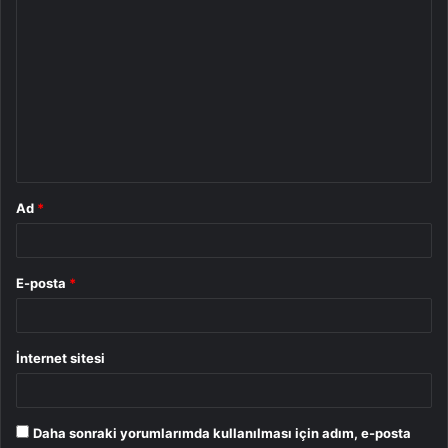
Y
o
r
u
m
*
Ad
*
E-posta
*
İnternet sitesi
Daha sonraki yorumlarımda kullanılması için adım, e-posta