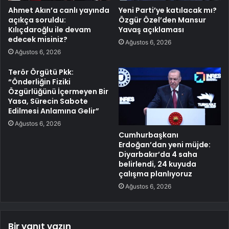
Ahmet Akın’a canlı yayında
Yeni Parti’ye katılacak mı?
açıkça soruldu:
Özgür Özel’den Mansur
Kılıçdaroğlu ile devam
Yavaş açıklaması
edecek misiniz?
Ağustos 6, 2026
Ağustos 6, 2026
Terör Örgütü Pkk:
“Önderliğin Fiziki
Özgürlüğünü İçermeyen Bir
Yasa, Sürecin Sabote
Edilmesi Anlamına Gelir”
Ağustos 6, 2026
Cumhurbaşkanı
Erdoğan’dan yeni müjde:
Diyarbakır’da 4 saha
belirlendi, 24 kuyuda
çalışma planlıyoruz
Ağustos 6, 2026
Bir yanıt yazın