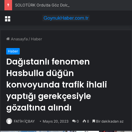
SOLOTÜRK Ordu’da Göz Doldurdu
Menü
Anasayfa
/
Haber
Haber
Dağıstanlı fenomen
Hasbulla düğün
konvoyunda trafik ihlali
yaptığı gerekçesiyle
gözaltına alındı
FATİH İÇBAY
Mayıs 20, 2023
0
8
Bir dakikadan az