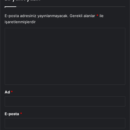
E-posta adresiniz yayınlanmayacak.
Gerekli alanlar
*
ile
işaretlenmişlerdir
Y
o
r
u
m
*
Ad
*
E-posta
*