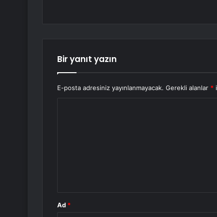
Bir yanıt yazın
E-posta adresiniz yayınlanmayacak.
Gerekli alanlar
*
i
Y
o
r
u
m
*
Ad
*