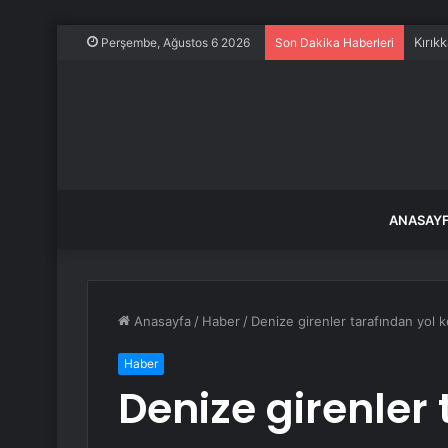
Kırık
Perşembe, Ağustos 6 2026
Son Dakika Haberleri
ANASAY
Anasayfa
/
Haber
/
Denize girenler tarafından yol k
Haber
Denize girenler 