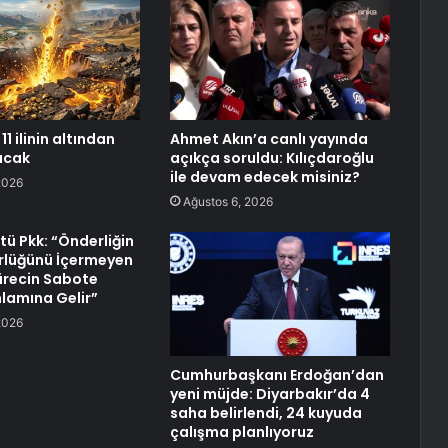
11 ilinin altından
Ahmet Akın’a canlı yayında
racak
açıkça soruldu: Kılıçdaroğlu
ile devam edecek misiniz?
2026
Ağustos 6, 2026
tü Pkk: “Önderliğin
ürlüğünü İçermeyen
Sürecin Sabote
nlamına Gelir”
2026
Cumhurbaşkanı Erdoğan’dan
yeni müjde: Diyarbakır’da 4
saha belirlendi, 24 kuyuda
çalışma planlıyoruz