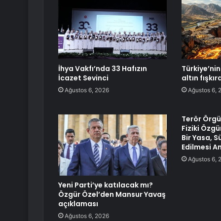
İhya Vakfı’nda 33 Hafızın
Türkiye’nin 
İcazet Sevinci
altın fışkı
Ağustos 6, 2026
Ağustos 6, 
Terör Örgü
Fiziki Özg
Bir Yasa, 
Edilmesi A
Ağustos 6, 
Yeni Parti’ye katılacak mı?
Özgür Özel’den Mansur Yavaş
açıklaması
Ağustos 6, 2026