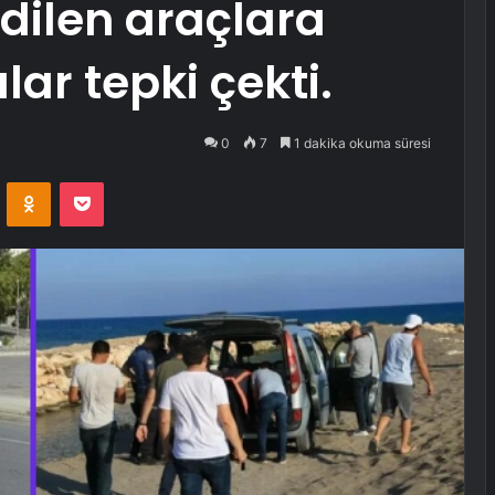
dilen araçlara
ar tepki çekti.
0
7
1 dakika okuma süresi
VKontakte
Odnoklassniki
Pocket