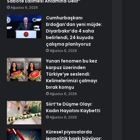
Sabote Edilmesi Anlamına Gelir”
Ağustos 6, 2026
Cumhurbaşkanı
Erdoğan’dan yeni müjde:
Diyarbakır’da 4 saha
belirlendi, 24 kuyuda
çalışma planlıyoruz
Ağustos 6, 2026
Yunan fenomen bu kez
karpuz üzerinden
Türkiye’ye seslendi:
Kelimelerimizi çalmayı
bırak komşu
Ağustos 6, 2026
Siirt’te Düşme Olayı:
Kadın Hayatını Kaybetti
Ağustos 6, 2026
Küresel piyasalarda
jeopolitik baskı büyüyor: