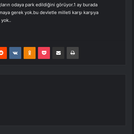
çların odaya park edildiğini görüyor.1 ay burada
kmaya gerek yok.bu devletle milleti karşı karşıya
 yok..
erest
Reddit
VKontakte
Odnoklassniki
Pocket
E-Posta ile paylaş
Yazdır