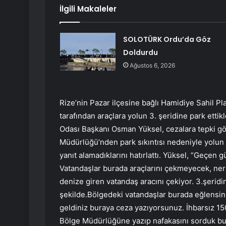
İlgili Makaleler
SOLOTÜRK Ordu’da Göz
Doldurdu
Ağustos 6, 2026
Rize’nin Pazar ilçesine bağlı Hamidiye Sahil Pl
tarafından araçlara yolun 3. şeridine park ettik
Odası Başkanı Osman Yüksel, cezalara tepki gös
Müdürlüğü’nden park sıkıntısı nedeniyle yolun 4
yanıt alamadıklarını hatırlattı. Yüksel, “Geçen 
Vatandaşlar burada araçlarını çekmeyecek, ner
denize giren vatandaş aracını çekiyor. 3.şerid
şekilde.Bölgedeki vatandaşlar burada eğlensinl
geldiniz buraya ceza yazıyorsunuz. İhbarsız 15
Bölge Müdürlüğüne yazıp nafakasını sorduk bur