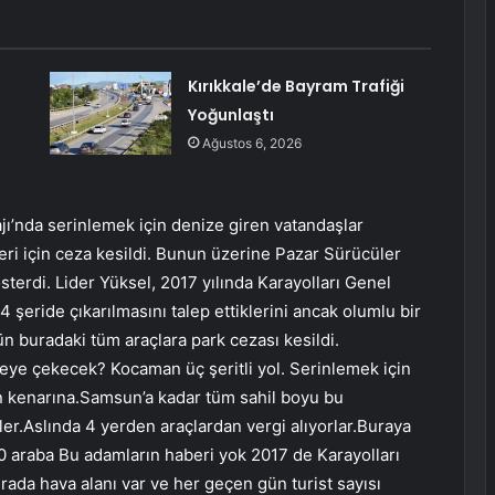
Kırıkkale’de Bayram Trafiği
Yoğunlaştı
Ağustos 6, 2026
ajı’nda serinlemek için denize giren vatandaşlar
leri için ceza kesildi. Bunun üzerine Pazar Sürücüler
terdi. Lider Yüksel, 2017 yılında Karayolları Genel
 şeride çıkarılmasını talep ettiklerini ancak olumlu bir
gün buradaki tüm araçlara park cezası kesildi.
eye çekecek? Kocaman üç şeritli yol. Serinlemek için
in kenarına.Samsun’a kadar tüm sahil boyu bu
er.Aslında 4 yerden araçlardan vergi alıyorlar.Buraya
0 araba Bu adamların haberi yok 2017 de Karayolları
ada hava alanı var ve her geçen gün turist sayısı