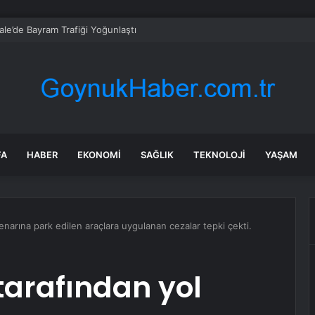
kale’de Bayram Trafiği Yoğunlaştı
FA
HABER
EKONOMI
SAĞLIK
TEKNOLOJI
YAŞAM
enarına park edilen araçlara uygulanan cezalar tepki çekti.
tarafından yol