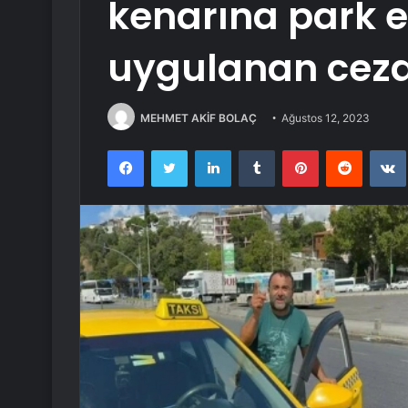
kenarına park e
uygulanan cezal
MEHMET AKİF BOLAÇ
Ağustos 12, 2023
Facebook
Twitter
LinkedIn
Tumblr
Pinterest
Reddit