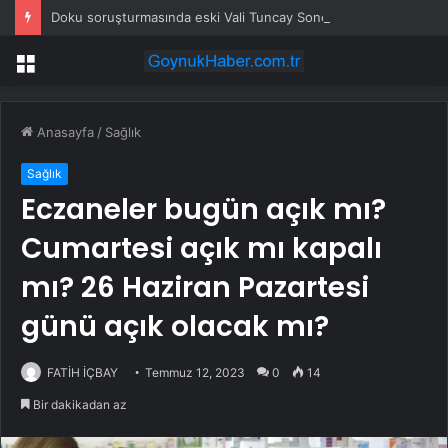
Doku soruşturmasında eski Vali Tuncay Sonel hakkında yeni tutuklama kararı
Menü
Anasayfa
/
Sağlık
Sağlık
Eczaneler bugün açık mı?
Cumartesi açık mı kapalı
mı? 26 Haziran Pazartesi
günü açık olacak mı?
FATİH İÇBAY
Temmuz 12, 2023
0
14
Bir dakikadan az