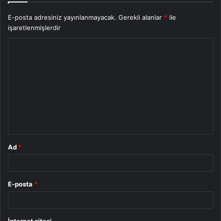
E-posta adresiniz yayınlanmayacak.
Gerekli alanlar
*
ile
işaretlenmişlerdir
Y
o
r
u
m
*
Ad
*
E-posta
*