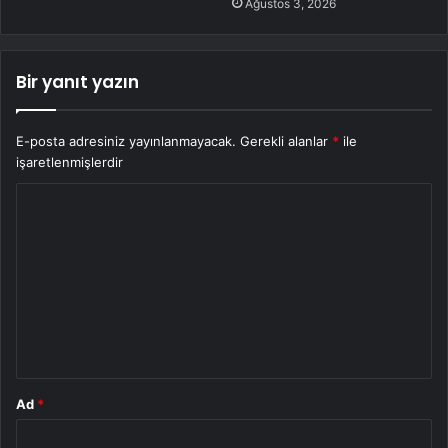
Ağustos 3, 2026
Bir yanıt yazın
E-posta adresiniz yayınlanmayacak.
Gerekli alanlar
*
ile
işaretlenmişlerdir
Y
o
r
u
m
*
Ad
*