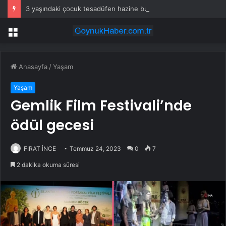
3 yaşındaki çocuk tesadüfen hazine buldu
Menü
Anasayfa
/
Yaşam
Yaşam
Gemlik Film Festivali’nde
ödül gecesi
FIRAT İNCE
Temmuz 24, 2023
0
7
2 dakika okuma süresi