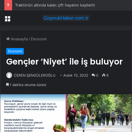
Traktörün altında kalan çift hayatını kaybetti
Menü
Anasayfa
/
Ekonomi
Ekonomi
Gençler ‘Niyet’ ile iş buluyor
CEREN ŞENGÜLEROĞLU
Aralık 10, 2022
0
9
1 dakika okuma süresi