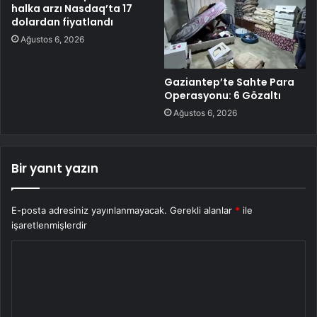
halka arzı Nasdaq’ta 17
dolardan fiyatlandı
Ağustos 6, 2026
Gaziantep’te Sahte Para
Operasyonu: 6 Gözaltı
Ağustos 6, 2026
Bir yanıt yazın
E-posta adresiniz yayınlanmayacak.
Gerekli alanlar
*
ile
işaretlenmişlerdir
Y
o
r
u