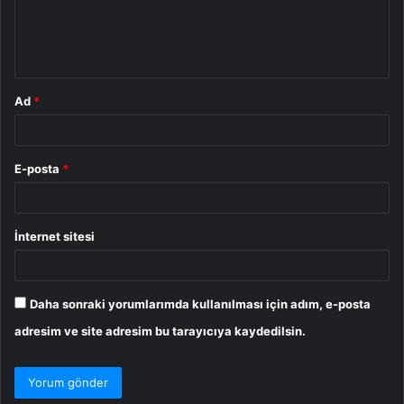
m
*
Ad
*
E-posta
*
İnternet sitesi
Daha sonraki yorumlarımda kullanılması için adım, e-posta
adresim ve site adresim bu tarayıcıya kaydedilsin.