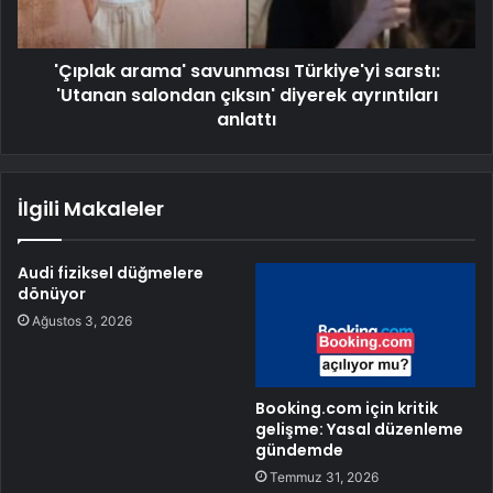
'Çıplak arama' savunması Türkiye'yi sarstı:
'Utanan salondan çıksın' diyerek ayrıntıları
anlattı
İlgili Makaleler
Audi fiziksel düğmelere
dönüyor
Ağustos 3, 2026
Booking.com için kritik
gelişme: Yasal düzenleme
gündemde
Temmuz 31, 2026