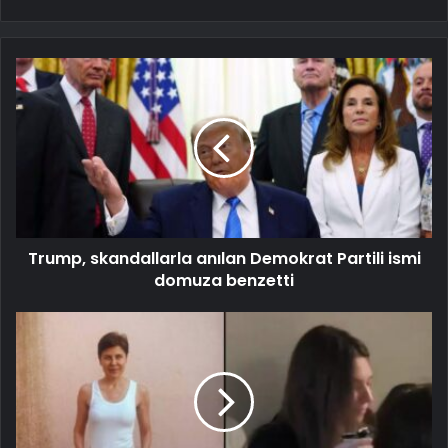
Trump, skandallarla anılan Demokrat Partili ismi
domuza benzetti