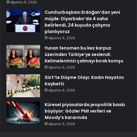
Ağustos 6, 2026
Cumhurbaşkanı Erdoğan’dan yeni
müjde: Diyarbakır’da 4 saha
belirlendi, 24 kuyuda çalışma
planlıyoruz
Ağustos 6, 2026
Yunan fenomen bu kez karpuz
üzerinden Türkiye’ye seslendi:
Kelimelerimizi çalmayı bırak komşu
Ağustos 6, 2026
Siirt’te Düşme Olayı: Kadın Hayatını
Kaybetti
Ağustos 6, 2026
Küresel piyasalarda jeopolitik baskı
büyüyor: Gözler PMI verileri ve
Moody’s kararında
Ağustos 5, 2026