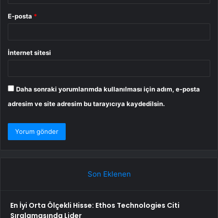
E-posta
*
İnternet sitesi
Daha sonraki yorumlarımda kullanılması için adım, e-posta
adresim ve site adresim bu tarayıcıya kaydedilsin.
Son Eklenen
En İyi Orta Ölçekli Hisse: Ethos Technologies Citi
Sıralamasında Lider