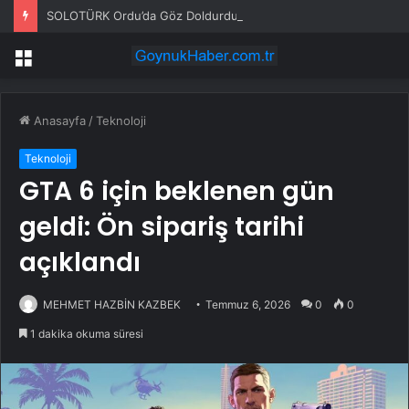
SOLOTÜRK Ordu’da Göz Doldurdu
Menü
Anasayfa
/
Teknoloji
Teknoloji
GTA 6 için beklenen gün
geldi: Ön sipariş tarihi
açıklandı
MEHMET HAZBİN KAZBEK
Temmuz 6, 2026
0
0
1 dakika okuma süresi