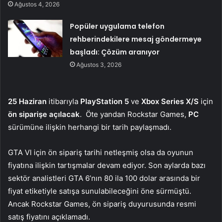
Ağustos 4, 2026
Popüler uygulama telefon
rehberindekilere mesaj göndermeye
başladı: Çözüm aranıyor
Ağustos 3, 2026
25 Haziran
itibarıyla
PlayStation 5
ve
Xbox Series X/S
için
ön siparişe açılacak
. Öte yandan Rockstar Games,
PC
sürümüne ilişkin herhangi bir tarih paylaşmadı.
GTA VI için ön sipariş tarihi netleşmiş olsa da oyunun
fiyatına ilişkin tartışmalar devam ediyor. Son aylarda bazı
sektör analistleri GTA 6’nın 80 ila 100 dolar arasında bir
fiyat etiketiyle satışa sunulabileceğini öne sürmüştü.
Ancak Rockstar Games, ön sipariş duyurusunda resmi
satış fiyatını açıklamadı.