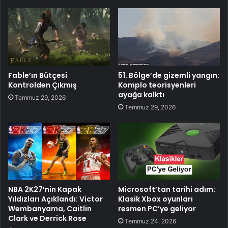
Fable’ın Bütçesi
51. Bölge’de gizemli yangın:
Kontrolden Çıkmış
Komplo teorisyenleri
ayağa kalktı
Temmuz 29, 2026
Temmuz 29, 2026
NBA 2K27’nin Kapak
Microsoft’tan tarihi adım:
Yıldızları Açıklandı: Victor
Klasik Xbox oyunları
Wembanyama, Caitlin
resmen PC’ye geliyor
Clark ve Derrick Rose
Temmuz 24, 2026