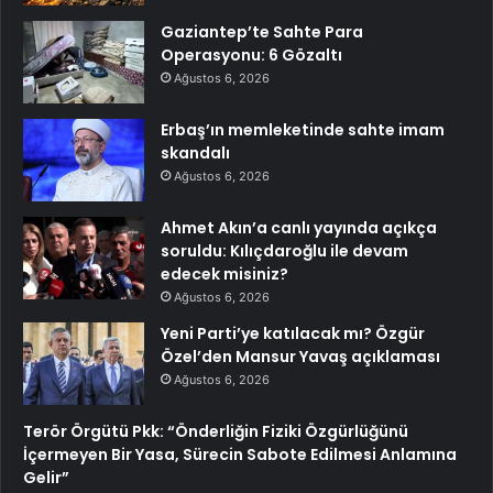
Gaziantep’te Sahte Para
Operasyonu: 6 Gözaltı
Ağustos 6, 2026
Erbaş’ın memleketinde sahte imam
skandalı
Ağustos 6, 2026
Ahmet Akın’a canlı yayında açıkça
soruldu: Kılıçdaroğlu ile devam
edecek misiniz?
Ağustos 6, 2026
Yeni Parti’ye katılacak mı? Özgür
Özel’den Mansur Yavaş açıklaması
Ağustos 6, 2026
Terör Örgütü Pkk: “Önderliğin Fiziki Özgürlüğünü
İçermeyen Bir Yasa, Sürecin Sabote Edilmesi Anlamına
Gelir”