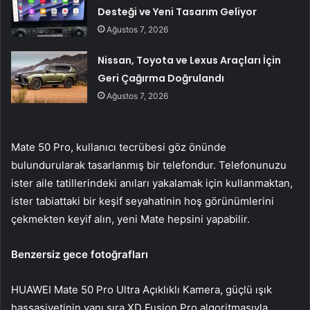
Desteği ve Yeni Tasarım Geliyor
Ağustos 7, 2026
Nissan, Toyota ve Lexus Araçları İçin
Geri Çağırma Doğrulandı
Ağustos 7, 2026
Mate 50 Pro, kullanıcı tecrübesi göz önünde
bulundurularak tasarlanmış bir telefondur. Telefonunuzu
ister aile tatillerindeki anıları yakalamak için kullanmaktan,
ister tabiattaki bir keşif seyahatinin hoş görünümlerini
çekmekten keyif alın, yeni Mate hepsini yapabilir.
Benzersiz gece fotoğrafları
HUAWEI Mate 50 Pro Ultra Açıklıklı Kamera, güçlü ışık
hassasiyetinin yanı sıra XD Fusion Pro algoritmasıyla