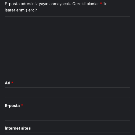
E-posta adresiniz yayınlanmayacak.
Gerekli alanlar
*
ile
işaretlenmişlerdir
Y
o
r
u
m
*
Ad
*
E-posta
*
İnternet sitesi