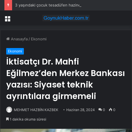
3 yaşındaki çocuk tesadüfen hazine buldu
Menü
Anasayfa
/
Ekonomi
Ekonomi
İktisatçı Dr. Mahfi
Eğilmez’den Merkez Bankası
yazısı: Siyaset teknik
ayrıntılara girmemeli
MEHMET HAZBİN KAZBEK
Haziran 28, 2024
0
0
1 dakika okuma süresi