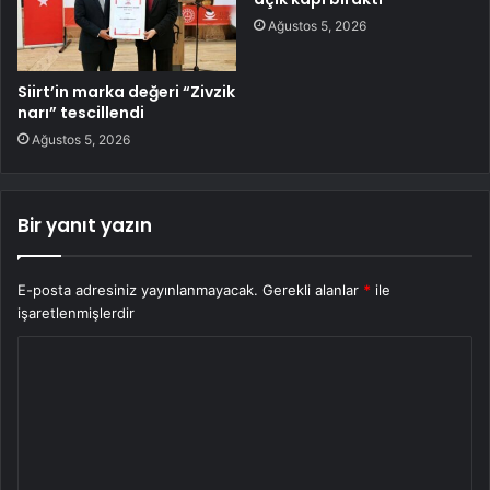
Ağustos 5, 2026
Siirt’in marka değeri “Zivzik
narı” tescillendi
Ağustos 5, 2026
Bir yanıt yazın
E-posta adresiniz yayınlanmayacak.
Gerekli alanlar
*
ile
işaretlenmişlerdir
Y
o
r
u
m