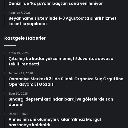
Denizli’de ‘KoşuYolu’ baştan sona yenileniyor
Ağustos 7, 2026
Beyanname sisteminde 1-3 Ağustos’ta sınırlı hizmet
kesintisi yapılacak
Rastgele Haberler
Aralık 19, 2025
Çıta hiç bu kadar yükselmemişti! Juventus devasa
teklifi reddetti
Temmuz 29, 2026
Osmaniye Merkezli 3 İlde Silahlı Organize Suç Örgütüne
Operasyon: 31 Gözaltı
Ekim 30, 2025
Sındırgı depremi ardından baraj ve göletlerde son
durum!
Ocak 31, 2023
Annesinin ani ölümüyle yıkılan Yılmaz Morgül
hastaneye kaldırıldı