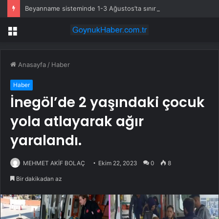
Beyanname sisteminde 1-3 Ağustos’ta sınırlı hizmet kesintisi yapılacak
Menü
Anasayfa
/
Haber
Haber
İnegöl’de 2 yaşındaki çocuk
yola atlayarak ağır
yaralandı.
MEHMET AKİF BOLAÇ
Ekim 22, 2023
0
8
Bir dakikadan az