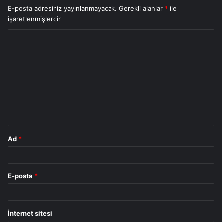
E-posta adresiniz yayınlanmayacak.
Gerekli alanlar
*
ile
işaretlenmişlerdir
Y
o
r
u
m
*
Ad
*
E-posta
*
İnternet sitesi