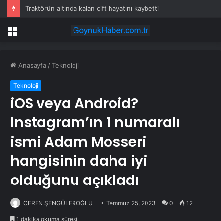
Traktörün altında kalan çift hayatını kaybetti
Menü
Anasayfa
/
Teknoloji
Teknoloji
iOS veya Android?
Instagram’ın 1 numaralı
ismi Adam Mosseri
hangisinin daha iyi
olduğunu açıkladı
CEREN ŞENGÜLEROĞLU
Temmuz 25, 2023
0
12
1 dakika okuma süresi