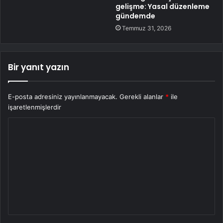
gelişme: Yasal düzenleme
gündemde
Temmuz 31, 2026
Bir yanıt yazın
E-posta adresiniz yayınlanmayacak.
Gerekli alanlar
*
ile
işaretlenmişlerdir
Y
o
r
u
m
*