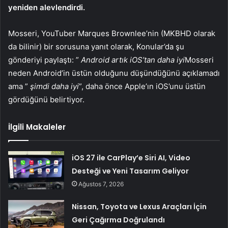
yeniden alevlendirdi.
Mosseri, YouTuber Marques Brownlee’nin (MKBHD olarak
da bilinir) bir sorusuna yanıt olarak, Konular’da şu
gönderiyi paylaştı: ”
Android artık iOS’tan daha iyi
Mosseri
neden Android’in üstün olduğunu düşündüğünü açıklamadı
ama ”
şimdi daha iyi
”, daha önce Apple’ın iOS’unu üstün
gördüğünü belirtiyor.
İlgili Makaleler
iOS 27 ile CarPlay’e Siri AI, Video
Desteği ve Yeni Tasarım Geliyor
Ağustos 7, 2026
Nissan, Toyota ve Lexus Araçları İçin
Geri Çağırma Doğrulandı