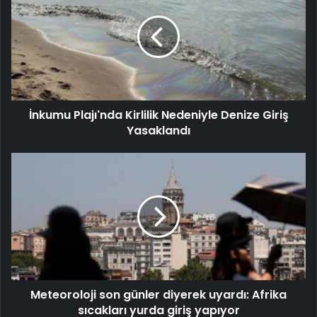
İnkumu Plajı'nda Kirlilik Nedeniyle Denize Giriş
Yasaklandı
Meteoroloji son günler diyerek uyardı: Afrika
sıcakları yurda giriş yapıyor