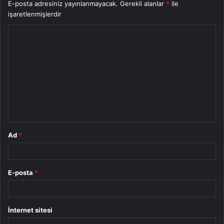
E-posta adresiniz yayınlanmayacak.
Gerekli alanlar
*
ile
işaretlenmişlerdir
Y
o
r
u
m
*
Ad
*
E-posta
*
İnternet sitesi