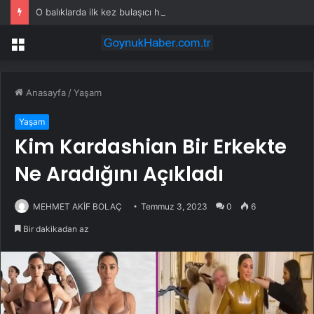
O balıklarda ilk kez bulaşıcı hastalık görüldü: Uzmanlar ‘tüketmeyin’ çağrısı yaptı
Menü
Anasayfa
/
Yaşam
Yaşam
Kim Kardashian Bir Erkekte
Ne Aradığını Açıkladı
MEHMET AKİF BOLAÇ
Temmuz 3, 2023
0
6
Bir dakikadan az