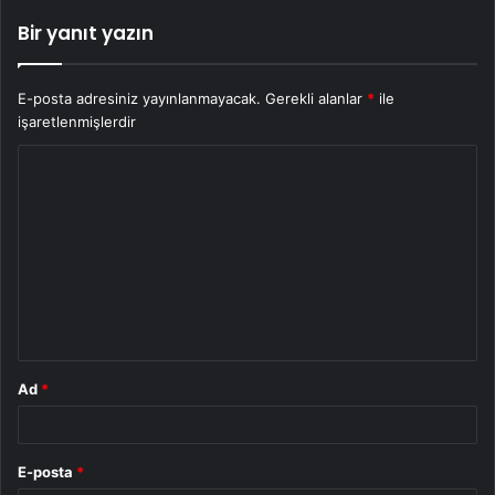
Bir yanıt yazın
E-posta adresiniz yayınlanmayacak.
Gerekli alanlar
*
ile
işaretlenmişlerdir
Y
o
r
u
m
*
Ad
*
E-posta
*