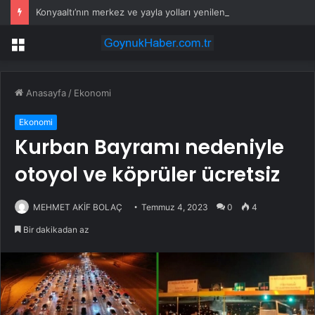
Konyaaltı’nın merkez ve yayla yolları yenilenecek
Menü
Anasayfa
/
Ekonomi
Ekonomi
Kurban Bayramı nedeniyle
otoyol ve köprüler ücretsiz
MEHMET AKİF BOLAÇ
Temmuz 4, 2023
0
4
Bir dakikadan az