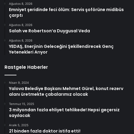
Ağustos 8, 2026
Emniyet şeridinde feci ölüm: Servis şoförüne midibüs
çarptı
Ağustos 8, 2026
Salah ve Robertson’a Duygusal Veda
Ağustos 8, 2026
YEDAŞ, Enerjinin Geleceğini Şekillendirecek Genç
Yetenekleri Arıyor
Rastgele Haberler
Nisan 9, 2024
Yalova Belediye Başkanı Mehmet Gürel, konut rezerv
alanı üretmekte çabalarımız olacak
Temmuz 15, 2025
3 milyondan fazla ehliyet tehlikede! Hepsi geçersiz
sayılacak
Aralık 5, 2025
21 binden fazla doktor istifa etti!