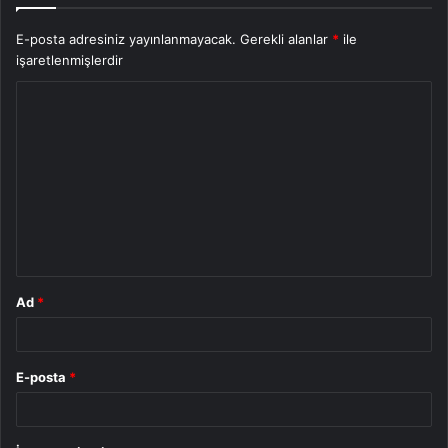
E-posta adresiniz yayınlanmayacak.
Gerekli alanlar
*
ile
işaretlenmişlerdir
Y
o
r
u
m
*
Ad
*
E-posta
*