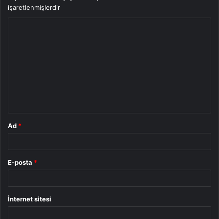
işaretlenmişlerdir
Y
o
r
u
m
*
Ad
*
E-posta
*
İnternet sitesi