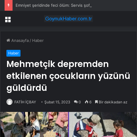
Emniyet şeridinde feci ölüm: Servis şoförüne midibüs çarptı
Menü
Anasayfa
/
Haber
Haber
Mehmetçik depremden
etkilenen çocukların yüzünü
güldürdü
FATİH İÇBAY
Şubat 15, 2023
0
6
Bir dakikadan az