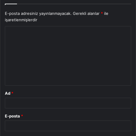
E-posta adresiniz yayınlanmayacak.
Gerekli alanlar
*
ile
işaretlenmişlerdir
Y
o
r
u
m
*
Ad
*
E-posta
*