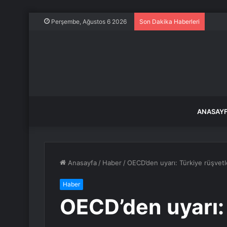
En İy
Perşembe, Ağustos 6 2026
Son Dakika Haberleri
ANASAY
Anasayfa
/
Haber
/
OECD’den uyarı: Türkiye rüşvet
Haber
OECD’den uyarı: