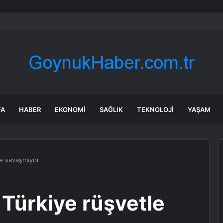
i Orta Ölçekli Hisse: Ethos Technologies Citi Sıralamasında Lider
FA
HABER
EKONOMI
SAĞLIK
TEKNOLOJI
YAŞAM
le savaşmıyor
 Türkiye rüşvetle