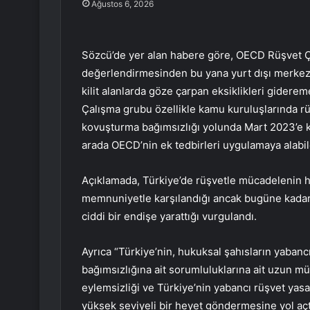
Ağustos 6, 2026
Sözcü’de yer alan habere göre, OECD Rüşvet Ç
değerlendirmesinden bu yana yurt dışı merkezl
kilit alanlarda göze çarpan eksiklikleri gider
Çalışma grubu özellikle kamu kuruluşlarında rü
kovuşturma bağımsızlığı yolunda Mart 2023’e ka
arada OECD’nin ek tedbirleri uygulamaya alabile
Açıklamada, Türkiye’de rüşvetle mücadelenin h
memnuniyetle karşılandığı ancak bugüne kadar
ciddi bir endişe yarattığı vurgulandı.
Ayrıca “Türkiye’nin, hukuksal şahısların yaban
bağımsızlığına ait sorumluluklarına ait uzun m
eylemsizliği ve Türkiye’nin yabancı rüşvet ya
yüksek seviyeli bir heyet göndermesine yol açtı