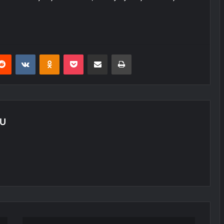
erest
Reddit
VKontakte
Odnoklassniki
Pocket
E-Posta ile paylaş
Yazdır
LU