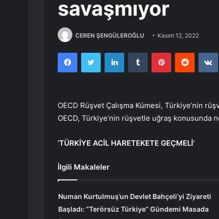
savaşmıyor
CEREN ŞENGÜLEROĞLU
Kasım 12, 2022
Facebook
Twitter
LinkedIn
Tumblr
Pinterest
Reddit
OECD Rüşvet Çalışma Kümesi, Türkiye’nin rüşvet
OECD, Türkiye’nin rüşvetle uğraş konusunda net
‘TÜRKİYE ACİL HARETEKETE GEÇMELİ’
İlgili Makaleler
Numan Kurtulmuş’un Devlet Bahçeli’yi Ziyareti
Başladı: “Terörsüz Türkiye” Gündemi Masada