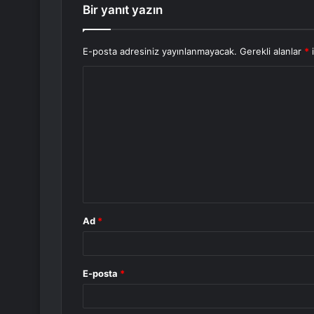
Bir yanıt yazın
E-posta adresiniz yayınlanmayacak.
Gerekli alanlar
*
i
Y
o
r
u
m
*
Ad
*
E-posta
*