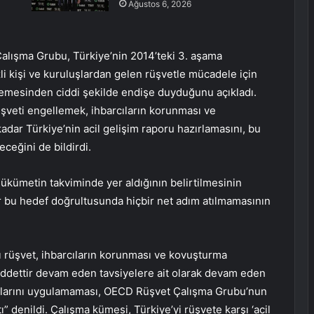
Ağustos 6, 2026
alışma Grubu, Türkiye’nin 2014’teki 3. aşama
i kişi ve kuruluşlardan gelen rüşvetle mücadele için
ememesinden ciddi şekilde endişe duyduğunu açıkladı.
şveti engellemek, ihbarcıların korunması ve
dar Türkiye’nin acil gelişim raporu hazırlamasını, bu
ceğini de bildirdi.
ükümetin takviminde yer aldığının belirtilmesinin
 bu hedef doğrultusunda hiçbir net adım atılmamasının
cı rüşvet, ihbarcıların korunması ve kovuşturma
üddettir devam eden tavsiyelere ait olarak devam eden
salarını uygulamaması, OECD Rüşvet Çalışma Grubu’nun
” denildi. Çalışma kümesi, Türkiye’yi rüşvete karşı ‘acil