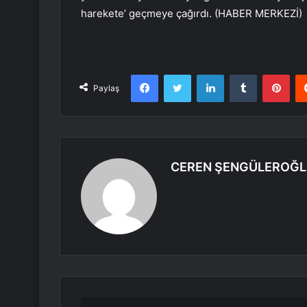
harekete’ geçmeye çağırdı. (HABER MERKEZİ)
Facebook
Twitter
LinkedIn
Tumblr
Pint
Paylaş
CEREN ŞENGÜLEROĞ