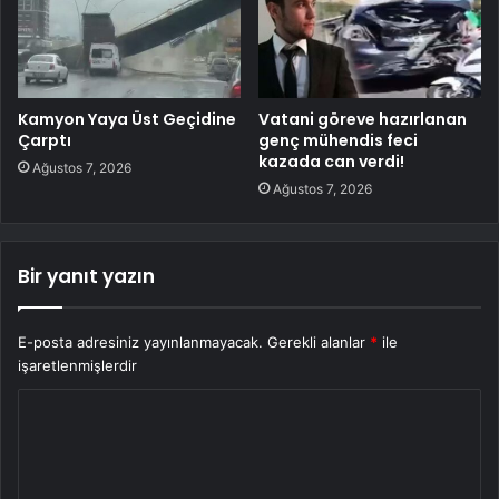
Kamyon Yaya Üst Geçidine
Vatani göreve hazırlanan
Çarptı
genç mühendis feci
kazada can verdi!
Ağustos 7, 2026
Ağustos 7, 2026
Bir yanıt yazın
E-posta adresiniz yayınlanmayacak.
Gerekli alanlar
*
ile
işaretlenmişlerdir
Y
o
r