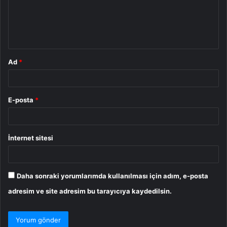
u
m
*
Ad
*
E-posta
*
İnternet sitesi
Daha sonraki yorumlarımda kullanılması için adım, e-posta
adresim ve site adresim bu tarayıcıya kaydedilsin.