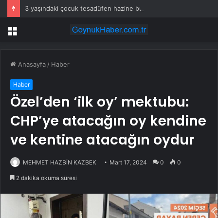
3 yaşındaki çocuk tesadüfen hazine buldu
Menü
Anasayfa
/
Haber
Haber
Özel’den ‘ilk oy’ mektubu:
CHP’ye atacağın oy kendine
ve kentine atacağın oydur
MEHMET HAZBİN KAZBEK
Mart 17, 2024
0
0
2 dakika okuma süresi