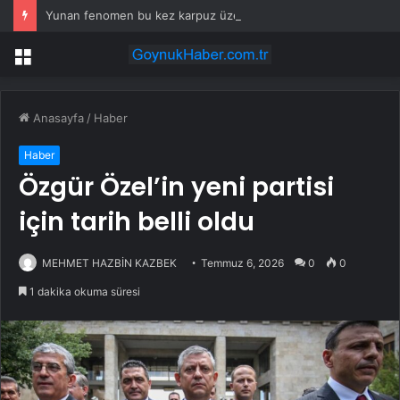
Yunan fenomen bu kez karpuz üzerinden Türkiye’ye seslendi: Kelimelerimizi çalmayı bırak komşu
Menü
Anasayfa
/
Haber
Haber
Özgür Özel’in yeni partisi
için tarih belli oldu
MEHMET HAZBİN KAZBEK
Temmuz 6, 2026
0
0
1 dakika okuma süresi