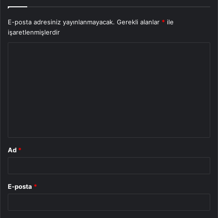
E-posta adresiniz yayınlanmayacak.
Gerekli alanlar
*
ile
işaretlenmişlerdir
Y
o
r
u
m
*
Ad
*
E-posta
*