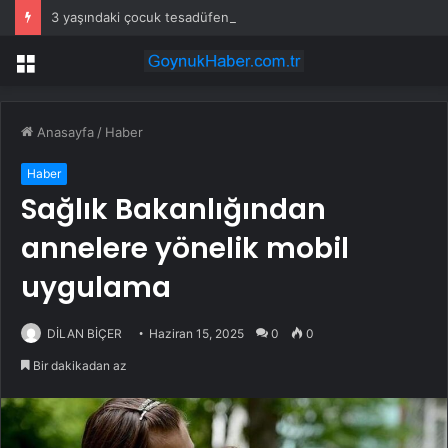
3 yaşındaki çocuk tesadüfen hazine buldu
Menü
Anasayfa
/
Haber
Haber
Sağlık Bakanlığından
annelere yönelik mobil
uygulama
DİLAN BİÇER
Haziran 15, 2025
0
0
Bir dakikadan az