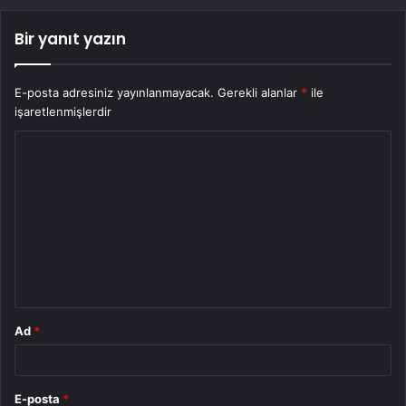
Bir yanıt yazın
E-posta adresiniz yayınlanmayacak.
Gerekli alanlar
*
ile
işaretlenmişlerdir
Y
o
r
u
m
*
Ad
*
E-posta
*