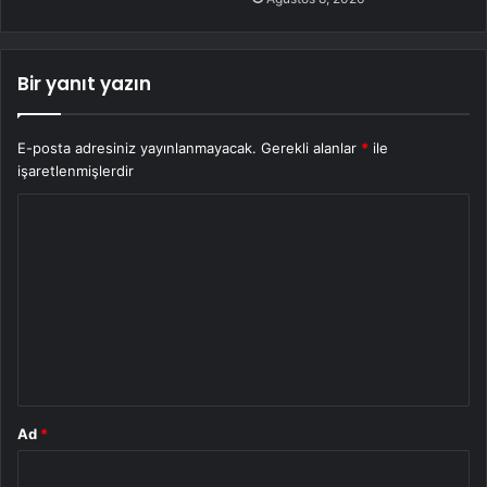
Bir yanıt yazın
E-posta adresiniz yayınlanmayacak.
Gerekli alanlar
*
ile
işaretlenmişlerdir
Y
o
r
u
m
*
Ad
*