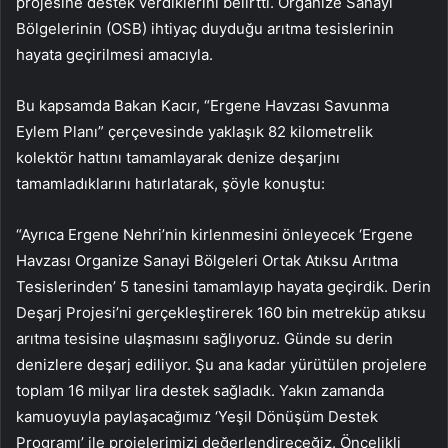
projesine destek verdiklerini belirtti. Organize Sanayi
Bölgelerinin (OSB) ihtiyaç duyduğu arıtma tesislerinin
hayata geçirilmesi amacıyla.
Bu kapsamda Bakan Kacır, “Ergene Havzası Savunma
Eylem Planı” çerçevesinde yaklaşık 82 kilometrelik
kolektör hattını tamamlayarak denize deşarjını
tamamladıklarını hatırlatarak, şöyle konuştu:
“Ayrıca Ergene Nehri’nin kirlenmesini önleyecek ‘Ergene
Havzası Organize Sanayi Bölgeleri Ortak Atıksu Arıtma
Tesislerinden’ 5 tanesini tamamlayıp hayata geçirdik. Derin
Deşarj Projesi’ni gerçekleştirerek 160 bin metreküp atıksu
arıtma tesisine ulaşmasını sağlıyoruz. Günde su derin
denizlere deşarj ediliyor. Şu ana kadar yürütülen projelere
toplam 16 milyar lira destek sağladık. Yakın zamanda
kamuoyuyla paylaşacağımız ‘Yeşil Dönüşüm Destek
Programı’ ile projelerimizi değerlendireceğiz. Öncelikli