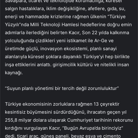
Savaşlara, ticaret ve teknolojide korumacılığa, küresel
salgın hastalıklara, iklim değişikliğine, afetlere, gıda, su,
enerji ve hammadde krizlerine rağmen ülkenin “Türkiye
Yüzyılı”nda Milli Teknoloji Hamlesi hedeflerine doğru emin
adımlarla ilerlediğini belirten Kacır, Son 22 yılda kalkınma
yolculuğunda çizdikleri yeni istikamet ile Ar-Ge ve
üretimde güçlü, inovasyon ekosistemi, planlı sanayi
alanlarıyla küresel şoklara dayanıklı Türkiye’yi hep birlikte
inşa ettiklerini anlattı. girişimcilik kültürü ve nitelikli insan
kaynağı.
“Suyun planlı yönetimi bir tercih değil zorunluluktur”
Türkiye ekonomisinin zorluklara rağmen 13 çeyrektir
kesintisiz büyümesini sürdürdüğünü, ihracatın geçen yıl
255,8 milyar dolara ulaşarak Cumhuriyet tarihinin rekorunu
kırdığını vurgulayan Kacır, “Bugün Avrupa’da birinciyiz”
dedi. ticari araç, güneş paneli, beyaz eşya ve çimento