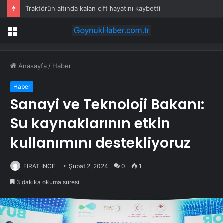
Traktörün altında kalan çift hayatını kaybetti
Menü
Anasayfa
/
Haber
Haber
Sanayi ve Teknoloji Bakanı:
Su kaynaklarının etkin
kullanımını destekliyoruz
FIRAT İNCE
Şubat 2, 2024
0
1
3 dakika okuma süresi