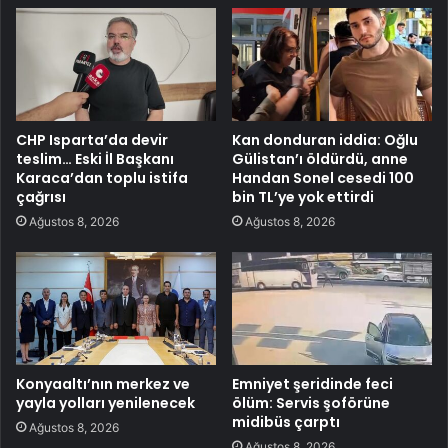
CHP Isparta’da devir
Kan donduran iddia: Oğlu
teslim… Eski İl Başkanı
Gülistan’ı öldürdü, anne
Karaca’dan toplu istifa
Handan Sonel cesedi 100
çağrısı
bin TL’ye yok ettirdi
Ağustos 8, 2026
Ağustos 8, 2026
Konyaaltı’nın merkez ve
Emniyet şeridinde feci
yayla yolları yenilenecek
ölüm: Servis şoförüne
midibüs çarptı
Ağustos 8, 2026
Ağustos 8, 2026