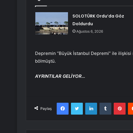
SOLOTÜRK Ordu’da Göz
Doldurdu
Ağustos 6, 2026
Depremin “Büyük İstanbul Depremi” ile ilişkis
bölmüştü.
AYRINTILAR GELİYOR…
Facebook
Twitter
LinkedIn
Tumblr
Pint
Paylaş