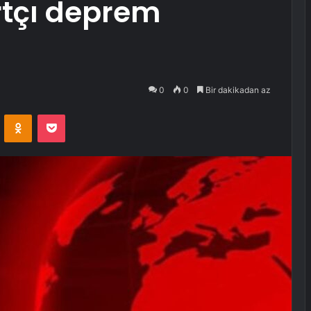
artçı deprem
0
0
Bir dakikadan az
VKontakte
Odnoklassniki
Pocket