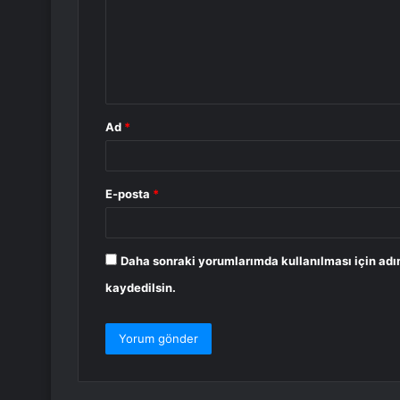
u
m
*
Ad
*
E-posta
*
Daha sonraki yorumlarımda kullanılması için adı
kaydedilsin.