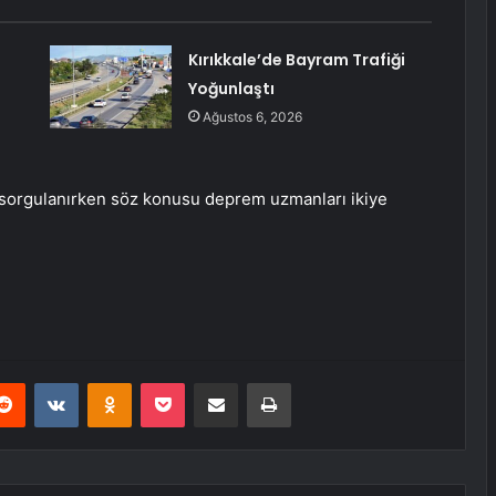
Kırıkkale’de Bayram Trafiği
Yoğunlaştı
Ağustos 6, 2026
i sorgulanırken söz konusu deprem uzmanları ikiye
erest
Reddit
VKontakte
Odnoklassniki
Pocket
E-Posta ile paylaş
Yazdır