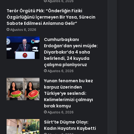
Ağustos 6, 2026
Terör Örgütü Pkk: “Önderliğin Fiziki
Özgürlüğünü İçermeyen Bir Yasa, Sürecin
Sabote Edilmesi Anlamına Gelir”
Ağustos 6, 2026
Cumhurbaşkanı
Erdoğan’dan yeni müjde:
Diyarbakır’da 4 saha
belirlendi, 24 kuyuda
çalışma planlıyoruz
Ağustos 6, 2026
Yunan fenomen bu kez
karpuz üzerinden
Türkiye’ye seslendi:
Kelimelerimizi çalmayı
bırak komşu
Ağustos 6, 2026
Siirt’te Düşme Olayı:
Kadın Hayatını Kaybetti