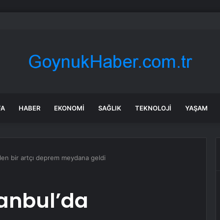
TÜRK Ordu’da Göz Doldurdu
FA
HABER
EKONOMI
SAĞLIK
TEKNOLOJI
YAŞAM
len bir artçı deprem meydana geldi
tanbul’da