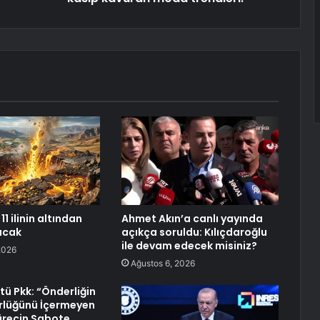
11 ilinin altından
Ahmet Akın’a canlı yayında
racak
açıkça soruldu: Kılıçdaroğlu
ile devam edecek misiniz?
2026
Ağustos 6, 2026
tü Pkk: “Önderliğin
ürlüğünü İçermeyen
Sürecin Sabote