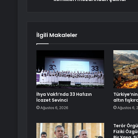
İlgili Makaleler
İhya Vakfı’nda 33 Hafızın
Türkiye’nin 
İcazet Sevinci
altın fışkı
Ağustos 6, 2026
Ağustos 6, 
Terör Örgü
Fiziki Özg
Bir Yasa, 