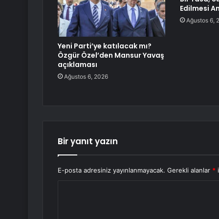
Edilmesi A
Ağustos 6, 
Yeni Parti’ye katılacak mı?
Özgür Özel’den Mansur Yavaş
açıklaması
Ağustos 6, 2026
Bir yanıt yazın
E-posta adresiniz yayınlanmayacak.
Gerekli alanlar
*
i
Y
o
r