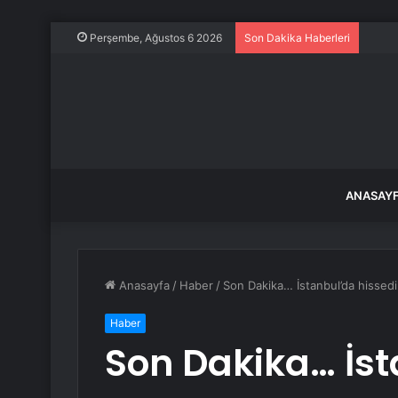
SOLO
Perşembe, Ağustos 6 2026
Son Dakika Haberleri
ANASAY
Anasayfa
/
Haber
/
Son Dakika… İstanbul’da hissedi
Haber
Son Dakika… İs