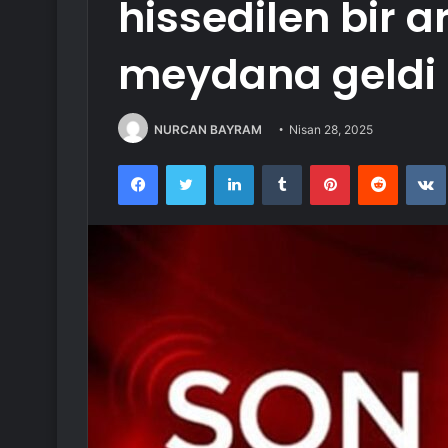
hissedilen bir 
meydana geldi
NURCAN BAYRAM
Nisan 28, 2025
Facebook
Twitter
LinkedIn
Tumblr
Pinterest
Reddit