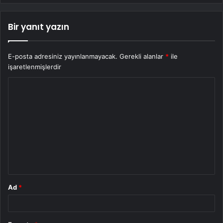
Bir yanıt yazın
E-posta adresiniz yayınlanmayacak.
Gerekli alanlar
*
ile
işaretlenmişlerdir
Y
o
r
u
m
*
Ad
*