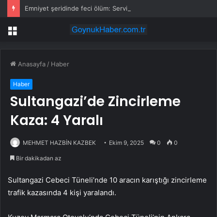
Emniyet şeridinde feci ölüm: Servis şoförüne midibüs çarptı
Menü
Anasayfa
/
Haber
Haber
Sultangazi’de Zincirleme
Kaza: 4 Yaralı
MEHMET HAZBİN KAZBEK
Ekim 9, 2025
0
0
Bir dakikadan az
Sultangazi Cebeci Tüneli’nde 10 aracın karıştığı zincirleme
trafik kazasında 4 kişi yaralandı.