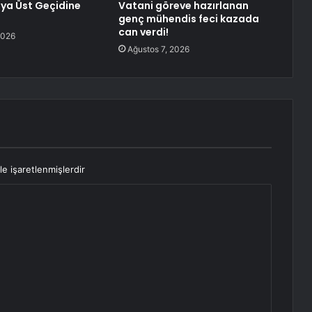
ya Üst Geçidine
Vatani göreve hazırlanan
genç mühendis feci kazada
can verdi!
2026
Ağustos 7, 2026
le işaretlenmişlerdir