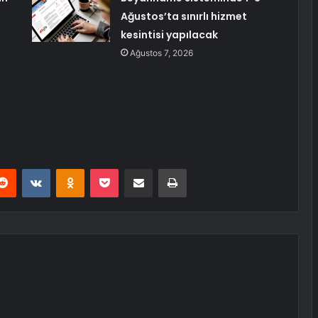
Ağustos’ta sınırlı hizmet
kesintisi yapılacak
Ağustos 7, 2026
erest
Reddit
VKontakte
Odnoklassniki
Pocket
E-Posta ile paylaş
Yazdır