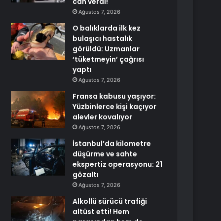
can verdi!
Ağustos 7, 2026
O balıklarda ilk kez
bulaşıcı hastalık
görüldü: Uzmanlar
‘tüketmeyin’ çağrısı
yaptı
Ağustos 7, 2026
Fransa kabusu yaşıyor:
Yüzbinlerce kişi kaçıyor
alevler kovalıyor
Ağustos 7, 2026
İstanbul’da kilometre
düşürme ve sahte
ekspertiz operasyonu: 21
gözaltı
Ağustos 7, 2026
Alkollü sürücü trafiği
altüst etti! Hem