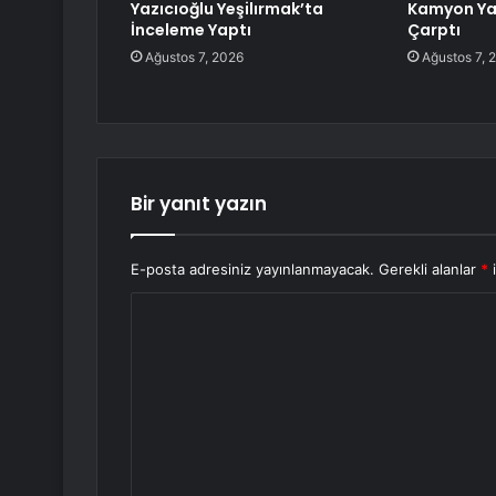
Yazıcıoğlu Yeşilırmak’ta
Kamyon Ya
İnceleme Yaptı
Çarptı
Ağustos 7, 2026
Ağustos 7, 
Bir yanıt yazın
E-posta adresiniz yayınlanmayacak.
Gerekli alanlar
*
i
Y
o
r
u
m
*