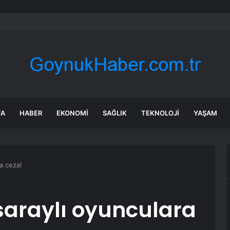
aki çocuk tesadüfen hazine buldu
FA
HABER
EKONOMI
SAĞLIK
TEKNOLOJI
YAŞAM
a ceza!
saraylı oyunculara