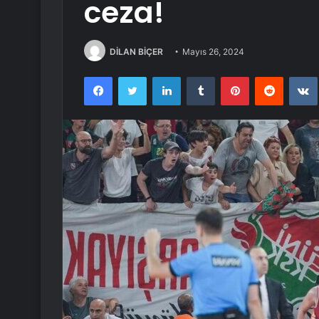
ceza!
DİLAN BİÇER
Mayıs 26, 2024
Facebook
Twitter
LinkedIn
Tumblr
Pinterest
Reddit