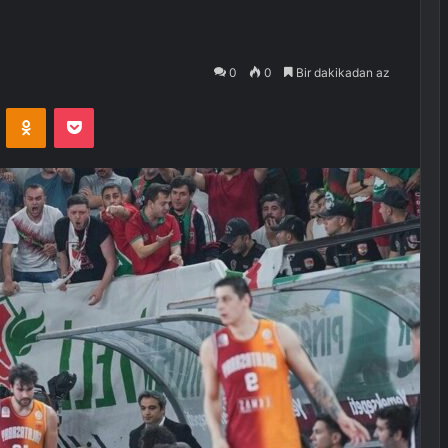
0
0
Bir dakikadan az
VKontakte
Odnoklassniki
Pocket