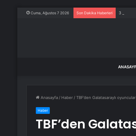
3 yaşınd
Cuma, Ağustos 7 2026
Son Dakika Haberleri
ANASAY
Anasayfa
/
Haber
/
TBF’den Galatasaraylı oyuncular
Haber
TBF’den Galata