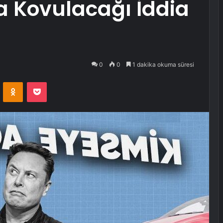
a Kovulacağı İddia
0
0
1 dakika okuma süresi
VKontakte
Odnoklassniki
Pocket