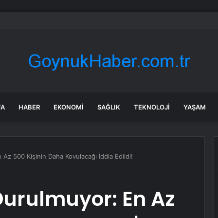
aşbakanı Li, Taylandlı Mevkidaşı ile Görüştü
FA
HABER
EKONOMI
SAĞLIK
TEKNOLOJI
YAŞAM
 Az 500 Kişinin Daha Kovulacağı İddia Edildi!
Durulmuyor: En Az