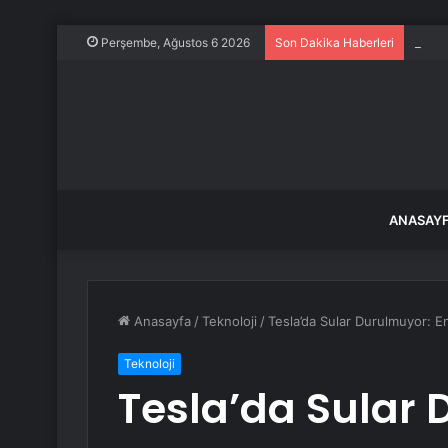
Çin B
Perşembe, Ağustos 6 2026
Son Dakika Haberleri
ANASAY
Anasayfa
/
Teknoloji
/
Tesla’da Sular Durulmuyor: En
Teknoloji
Tesla’da Sular 