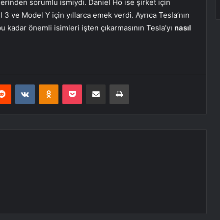
rinden sorumlu ismiydi. Daniel Ho ise şirket için
3 ve Model Y için yıllarca emek verdi. Ayrıca Tesla’nın
bu kadar önemli isimleri işten çıkarmasının Tesla’yı
nasıl
erest
Reddit
VKontakte
Odnoklassniki
Pocket
E-Posta ile paylaş
Yazdır