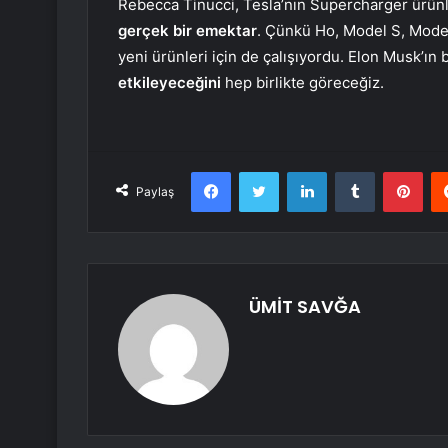
Rebecca Tinucci, Tesla’nın Supercharger ürünle
gerçek bir emektar
. Çünkü Ho, Model S, Model 
yeni ürünleri için de çalışıyordu. Elon Musk’ın 
etkileyeceğini
hep birlikte göreceğiz.
Facebook
Twitter
LinkedIn
Tumblr
Pint
Paylaş
ÜMİT SAVĞA