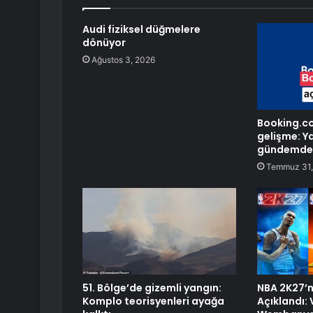
Audi fiziksel düğmelere
dönüyor
Ağustos 3, 2026
Booking.com
gelişme: Y
gündemde
Temmuz 31,
51. Bölge’de gizemli yangın:
NBA 2K27’ni
Komplo teorisyenleri ayağa
Açıklandı: 