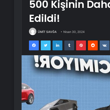
500 Kişinin Dah
Edildi!
ÜMİT SAVĞA
Nisan 30, 2024
Facebook
Twitter
LinkedIn
Tumblr
Pinterest
Reddit