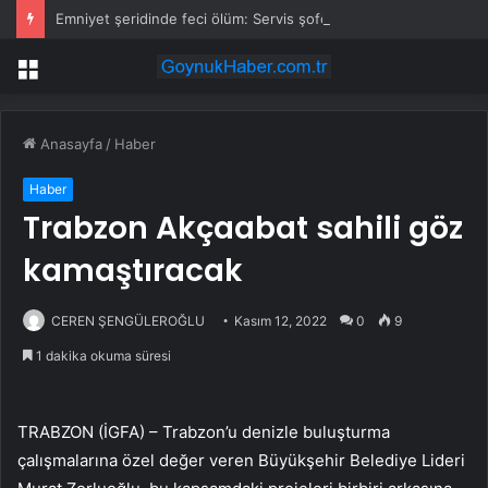
Emniyet şeridinde feci ölüm: Servis şoförüne midibüs çarptı
Menü
Anasayfa
/
Haber
Haber
Trabzon Akçaabat sahili göz
kamaştıracak
CEREN ŞENGÜLEROĞLU
Kasım 12, 2022
0
9
1 dakika okuma süresi
TRABZON (İGFA) – Trabzon’u denizle buluşturma
çalışmalarına özel değer veren Büyükşehir Belediye Lideri