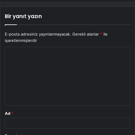
Bir yanıt yazın
E-posta adresiniz yayınlanmayacak.
Gerekli alanlar
*
ile
işaretlenmişlerdir
Y
o
r
u
m
*
Ad
*