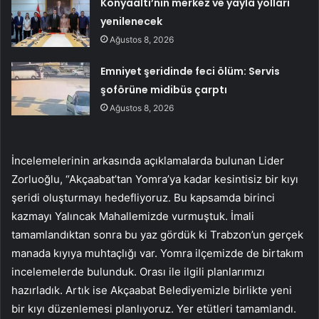
Konyaaltı’nın merkez ve yayla yolları
yenilenecek
Ağustos 8, 2026
Emniyet şeridinde feci ölüm: Servis
şoförüne midibüs çarptı
Ağustos 8, 2026
İncelemelerinin arkasında açıklamalarda bulunan Lider
Zorluoğlu, “Akçaabat’tan Yomra’ya kadar kesintisiz bir kıyı
şeridi oluşturmayı hedefliyoruz. Bu kapsamda birinci
kazmayı Yalıncak Mahallemizde vurmuştuk. İmali
tamamlandıktan sonra bu yaz gördük ki Trabzon’un gerçek
manada kıyıya muhtaçlığı var. Yomra ilçemizde de birtakım
incelemelerde bulunduk. Orası ile ilgili planlarımızı
hazırladık. Artık ise Akçaabat Belediyemizle birlikte yeni
bir kıyı düzenlemesi planlıyoruz. Yer etütleri tamamlandı.