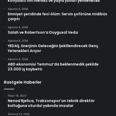
Konyaaltı’nın merkez ve yayla yolları yenilenecek
Ağustos 8, 2026
Emniyet şeridinde feci ölüm: Servis şoförüne midibüs
çarptı
Ağustos 8, 2026
Salah ve Robertson’a Duygusal Veda
Ağustos 8, 2026
YEDAŞ, Enerjinin Geleceğini Şekillendirecek Genç
Yetenekleri Arıyor
Ağustos 8, 2026
ABD ekonomisi Temmuz’da beklenmedik şekilde
23.000 iş kaybetti
Rastgele Haberler
Nisan 18, 2023
Nenad Bjelica, Trabzonspor’un teknik direktör
koltuğuna oturdu! yakında imzalar
Temmuz 13, 2026