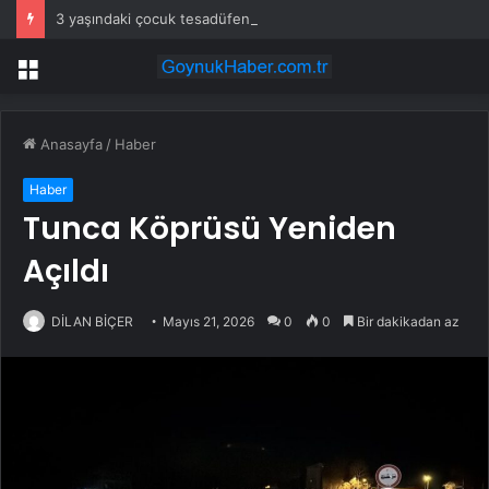
3 yaşındaki çocuk tesadüfen hazine buldu
Menü
Anasayfa
/
Haber
Haber
Tunca Köprüsü Yeniden
Açıldı
DİLAN BİÇER
Mayıs 21, 2026
0
0
Bir dakikadan az