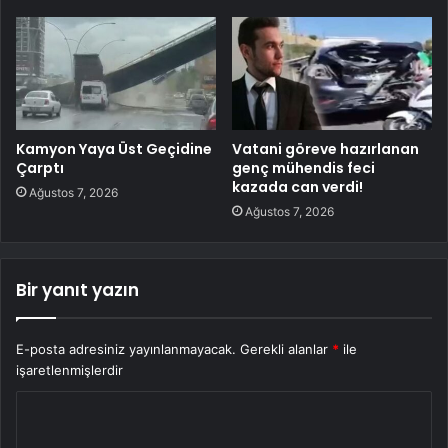
Kamyon Yaya Üst Geçidine
Vatani göreve hazırlanan
Çarptı
genç mühendis feci
kazada can verdi!
Ağustos 7, 2026
Ağustos 7, 2026
Bir yanıt yazın
E-posta adresiniz yayınlanmayacak.
Gerekli alanlar
*
ile
işaretlenmişlerdir
Y
o