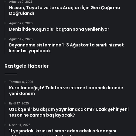
Ağustos 7, 2026
Nissan, Toyota ve Lexus Araçları İçin Geri Çağırma
Doğrulandı
Ağustos 7, 2026
Denizli’de ‘KoşuYolu’ baştan sona yenileniyor
Ağustos 7, 2026
Beyanname sisteminde 1-3 Ağustos’ta sınırlı hizmet
kesintisi yapılacak
Rastgele Haberler
Temmuz 6, 2026
Kurallar değişti! Telefon ve internet aboneliklerinde
yeni dönem
Eylül 17, 2025
Uzak Şehir bu akşam yayınlanacak mı? Uzak Şehir yeni
sezon ne zaman başlayacak?
Nisan 11, 2026
11 yaşındaki kızını istismar eden erkek arkadaşını