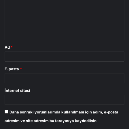
r
u
m
*
Ad
*
E-posta
*
İnternet sitesi
Daha sonraki yorumlarımda kullanılması için adım, e-posta
adresim ve site adresim bu tarayıcıya kaydedilsin.