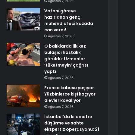
Ağustos 7, 2026
Vatani göreve
hazırlanan genç
mühendis feci kazada
can verdi!
Ağustos 7, 2026
O balıklarda ilk kez
bulaşıcı hastalık
görüldü: Uzmanlar
‘tüketmeyin’ çağrısı
yaptı
Ağustos 7, 2026
Fransa kabusu yaşıyor:
Yüzbinlerce kişi kaçıyor
alevler kovalıyor
Ağustos 7, 2026
İstanbul’da kilometre
düşürme ve sahte
ekspertiz operasyonu: 21