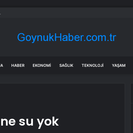
nel Müdürlüğü: Fethiye’deki Yangının Enerjisi Düşürüldü
FA
HABER
EKONOMI
SAĞLIK
TEKNOLOJI
YAŞAM
yine su yok