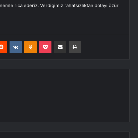
 önemle rica ederiz. Verdiğimiz rahatsızlıktan dolayı özür
erest
Reddit
VKontakte
Odnoklassniki
Pocket
E-Posta ile paylaş
Yazdır