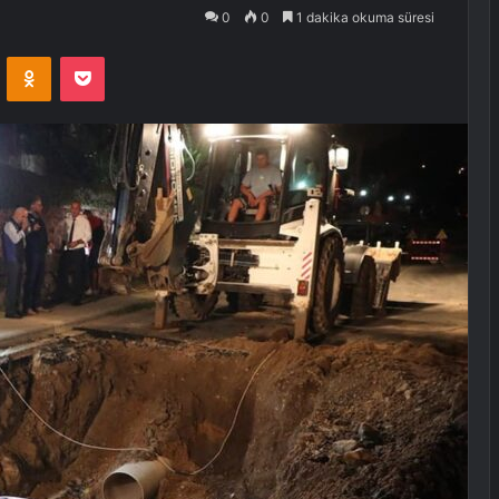
0
0
1 dakika okuma süresi
VKontakte
Odnoklassniki
Pocket