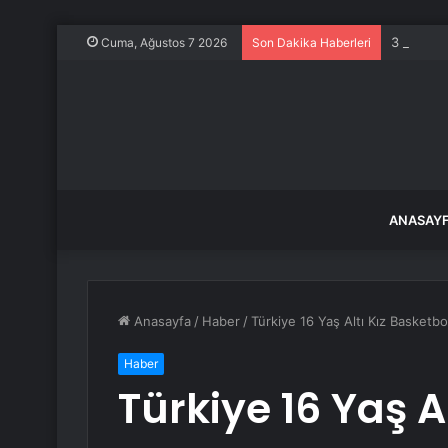
3 yaşınd
Cuma, Ağustos 7 2026
Son Dakika Haberleri
ANASAY
Anasayfa
/
Haber
/
Türkiye 16 Yaş Altı Kız Basketbol
Haber
Türkiye 16 Yaş A