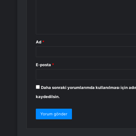
u
m
*
Ad
*
E-posta
*
Daha sonraki yorumlarımda kullanılması için adı
kaydedilsin.