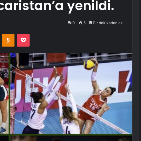
caristan’a yenildi.
0
5
Bir dakikadan az
VKontakte
Odnoklassniki
Pocket