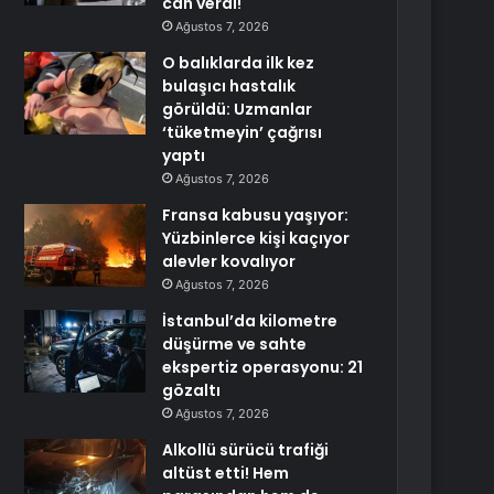
can verdi!
Ağustos 7, 2026
O balıklarda ilk kez
bulaşıcı hastalık
görüldü: Uzmanlar
‘tüketmeyin’ çağrısı
yaptı
Ağustos 7, 2026
Fransa kabusu yaşıyor:
Yüzbinlerce kişi kaçıyor
alevler kovalıyor
Ağustos 7, 2026
İstanbul’da kilometre
düşürme ve sahte
ekspertiz operasyonu: 21
gözaltı
Ağustos 7, 2026
Alkollü sürücü trafiği
altüst etti! Hem