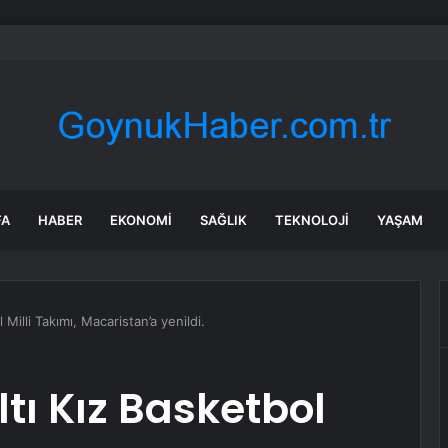
aki çocuk tesadüfen hazine buldu
FA
HABER
EKONOMI
SAĞLIK
TEKNOLOJI
YAŞAM
 Milli Takımı, Macaristan’a yenildi.
ltı Kız Basketbol