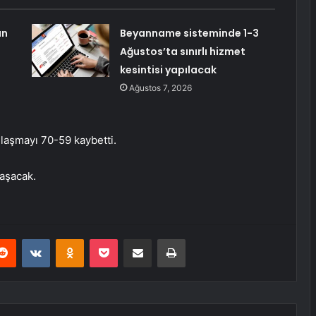
ın
Beyanname sisteminde 1-3
Ağustos’ta sınırlı hizmet
kesintisi yapılacak
Ağustos 7, 2026
şılaşmayı 70-59 kaybetti.
laşacak.
erest
Reddit
VKontakte
Odnoklassniki
Pocket
E-Posta ile paylaş
Yazdır