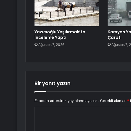
Yazıcıoğlu Yeşilırmak’ta
Kamyon Ya
İnceleme Yaptı
Çarptı
Ağustos 7, 2026
Ağustos 7, 
Bir yanıt yazın
E-posta adresiniz yayınlanmayacak.
Gerekli alanlar
*
i
Y
o
r