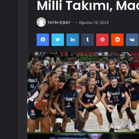
Milli Takımı, Ma
FATİH İÇBAY
Ağustos 16, 2023
Facebook
Twitter
LinkedIn
Tumblr
Pinterest
Reddit