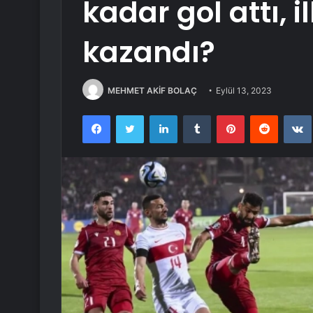
kadar gol attı, 
kazandı?
MEHMET AKİF BOLAÇ
Eylül 13, 2023
Facebook
Twitter
LinkedIn
Tumblr
Pinterest
Reddit