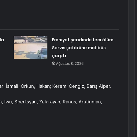
la
Emniyet şeridinde feci ölüm:
Servis şoförüne midibüs
çarptı
Ağustos 8, 2026
r; İsmail, Orkun, Hakan; Kerem, Cengiz, Barış Alper.
 Iwu, Spertsyan, Zelarayan, Ranos, Arutiunian,