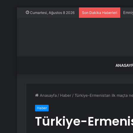
Emniy
Cumartesi, Ağustos 8 2026
Son Dakika Haberleri
ANASAY
Anasayfa
/
Haber
/
Türkiye-Ermenistan ilk maçta ne 
Haber
Türkiye-Ermeni