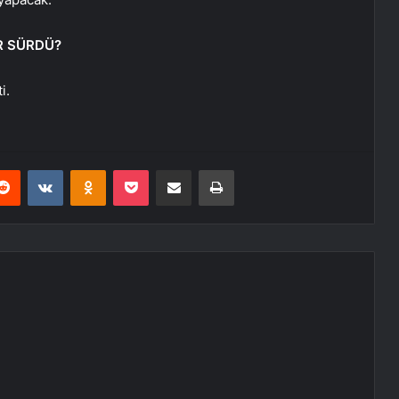
R SÜRDÜ?
i.
erest
Reddit
VKontakte
Odnoklassniki
Pocket
E-Posta ile paylaş
Yazdır