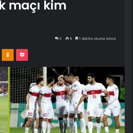
ilk maçı kim
0
8
1 dakika okuma süresi
VKontakte
Odnoklassniki
Pocket