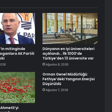
’in mitinginde
Dünyanın en iyi üniversiteleri
oganlara AK Partili
açıklandı… İlk 1000’de
pki
Türkiye’den 13 üniversite var
2026
Ağustos 8, 2026
Orman Genel Müdürlüğü:
Fethiye’deki Yangının Enerjisi
Düşürüldü
Ağustos 7, 2026
 Ahmetli’yi