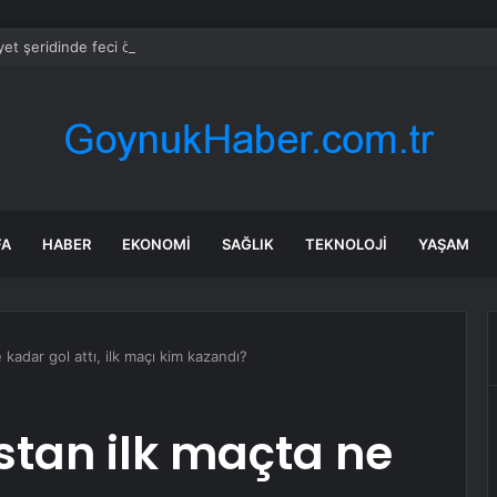
et şeridinde feci ölüm: Servis şoförüne midibüs çarptı
FA
HABER
EKONOMI
SAĞLIK
TEKNOLOJI
YAŞAM
kadar gol attı, ilk maçı kim kazandı?
stan ilk maçta ne