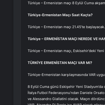
Türkiye – Ermenistan maçı 8 Eylül Cuma akşam
Türkiye-Ermenistan Maçı Saat Kaçta?
Türkiye – Ermenistan maçı 21.45’te başlayacak.
Türkiye – ERMENİSTAN MAÇI NEREDE VE H
Türkiye – Ermenistan maçı, Eskisehir’deki Yen
TÜRKİYE ERMENİSTAN MAÇI VAR MI?
Türkiye-Ermenistan karşılaşmasında VAR uygula
8 Eylül Cuma günü Eskişehir Yeni Stadyum’da o
İtalya Futbol Federasyonu’ndan Daniele Orsato
ve Alessandro Giallatini olacak. Maçın dördün
VAR, Aleandro Di Paolo ise AVAR olarak görev 