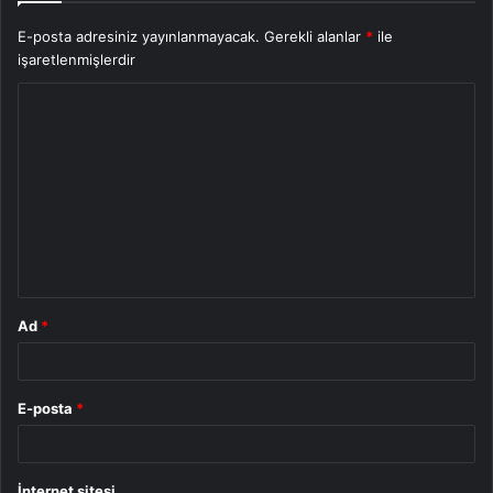
E-posta adresiniz yayınlanmayacak.
Gerekli alanlar
*
ile
işaretlenmişlerdir
Y
o
r
u
m
*
Ad
*
E-posta
*
İnternet sitesi