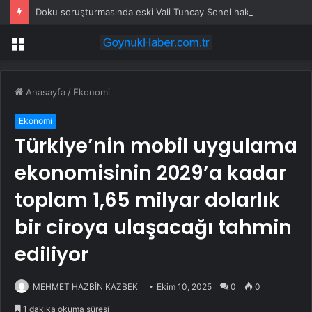
Doku soruşturmasında eski Vali Tuncay Sonel hakkında yeni tutuklama kararı
Menü
Anasayfa
/
Ekonomi
Ekonomi
Türkiye’nin mobil uygulama
ekonomisinin 2029’a kadar
toplam 1,65 milyar dolarlık
bir ciroya ulaşacağı tahmin
ediliyor
MEHMET HAZBİN KAZBEK
Ekim 10, 2025
0
0
1 dakika okuma süresi