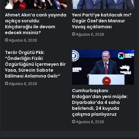
Ahmet Akın’a canlı yayında
Yeni Parti’ye katılacak mı?
açıkça soruldu:
Özgür Özel’den Mansur
Kılıçdaroğlu ile devam
Yavaş açıklaması
edecek misiniz?
Ağustos 6, 2026
Ağustos 6, 2026
Terör Örgütü Pkk:
“Önderliğin Fiziki
Özgürlüğünü İçermeyen Bir
Yasa, Sürecin Sabote
Edilmesi Anlamına Gelir”
Ağustos 6, 2026
Cumhurbaşkanı
Erdoğan’dan yeni müjde:
Diyarbakır’da 4 saha
belirlendi, 24 kuyuda
çalışma planlıyoruz
Ağustos 6, 2026