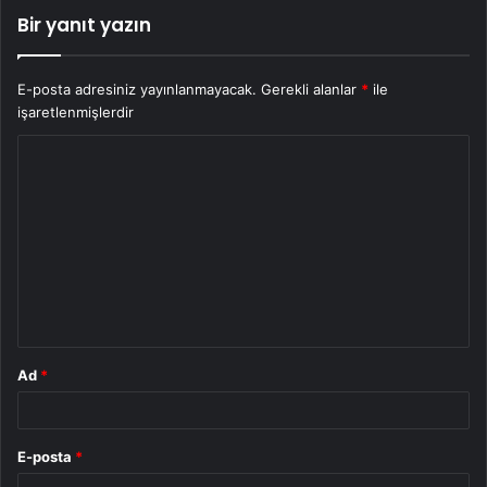
Bir yanıt yazın
E-posta adresiniz yayınlanmayacak.
Gerekli alanlar
*
ile
işaretlenmişlerdir
Y
o
r
u
m
*
Ad
*
E-posta
*