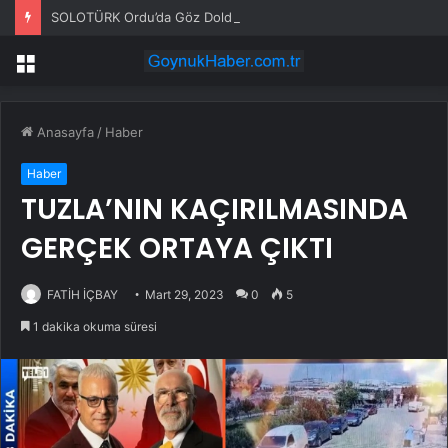
SOLOTÜRK Ordu’da Göz Doldurdu
Menü
Anasayfa
/
Haber
Haber
TUZLA’NIN KAÇIRILMASINDA
GERÇEK ORTAYA ÇIKTI
FATİH İÇBAY
Mart 29, 2023
0
5
1 dakika okuma süresi