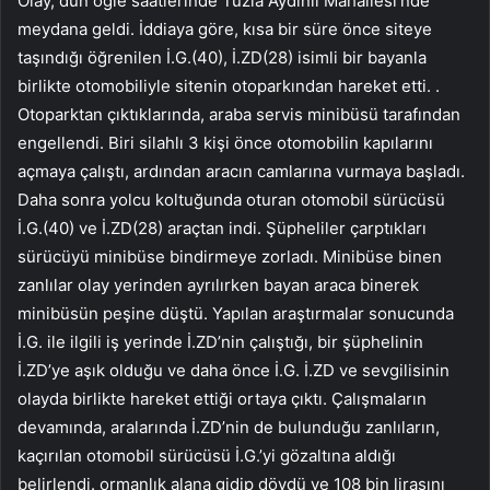
Olay, dün öğle saatlerinde Tuzla Aydınlı Mahallesi’nde
meydana geldi. İddiaya göre, kısa bir süre önce siteye
taşındığı öğrenilen İ.G.(40), İ.ZD(28) isimli bir bayanla
birlikte otomobiliyle sitenin otoparkından hareket etti. .
Otoparktan çıktıklarında, araba servis minibüsü tarafından
engellendi. Biri silahlı 3 kişi önce otomobilin kapılarını
açmaya çalıştı, ardından aracın camlarına vurmaya başladı.
Daha sonra yolcu koltuğunda oturan otomobil sürücüsü
İ.G.(40) ve İ.ZD(28) araçtan indi. Şüpheliler çarptıkları
sürücüyü minibüse bindirmeye zorladı. Minibüse binen
zanlılar olay yerinden ayrılırken bayan araca binerek
minibüsün peşine düştü. Yapılan araştırmalar sonucunda
İ.G. ile ilgili iş yerinde İ.ZD’nin çalıştığı, bir şüphelinin
İ.ZD’ye aşık olduğu ve daha önce İ.G. İ.ZD ve sevgilisinin
olayda birlikte hareket ettiği ortaya çıktı. Çalışmaların
devamında, aralarında İ.ZD’nin de bulunduğu zanlıların,
kaçırılan otomobil sürücüsü İ.G.’yi gözaltına aldığı
belirlendi. ormanlık alana gidip dövdü ve 108 bin lirasını