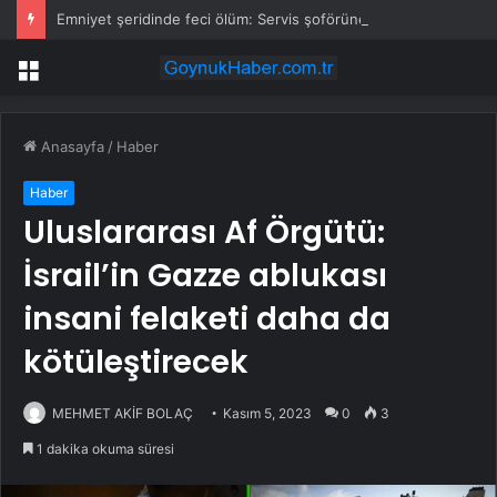
Emniyet şeridinde feci ölüm: Servis şoförüne midibüs çarptı
Menü
Anasayfa
/
Haber
Haber
Uluslararası Af Örgütü:
İsrail’in Gazze ablukası
insani felaketi daha da
kötüleştirecek
MEHMET AKİF BOLAÇ
Kasım 5, 2023
0
3
1 dakika okuma süresi