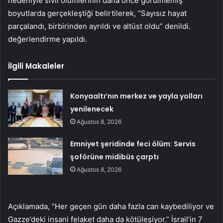
nedeniyle sivil ölümlerinin daha önce görülmemiş
boyutlarda gerçekleştiği belirtilerek, “Sayısız hayat
parçalandı, birbirinden ayrıldı ve altüst oldu” denildi.
değerlendirme yapıldı.
İlgili Makaleler
Konyaaltı’nın merkez ve yayla yolları
yenilenecek
Ağustos 8, 2026
Emniyet şeridinde feci ölüm: Servis
şoförüne midibüs çarptı
Ağustos 8, 2026
Açıklamada, “Her geçen gün daha fazla can kaybediliyor ve
Gazze’deki insani felaket daha da kötüleşiyor.” İsrail’in 7