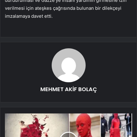
durdurulması ve Gazze’ye insani yardımın girmesine izin
verilmesi için ateşkes çağrısında bulunan bir dilekçeyi
imzalamaya davet etti.
MEHMET AKİF BOLAÇ