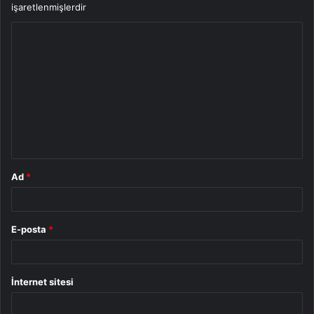
işaretlenmişlerdir
Y
o
r
u
m
*
Ad
*
E-posta
*
İnternet sitesi