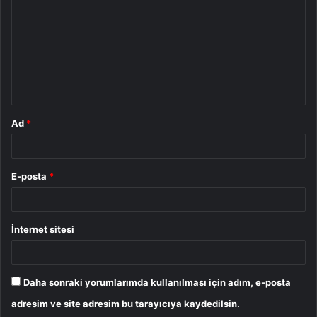
r
u
m
*
Ad
*
E-posta
*
İnternet sitesi
Daha sonraki yorumlarımda kullanılması için adım, e-posta
adresim ve site adresim bu tarayıcıya kaydedilsin.