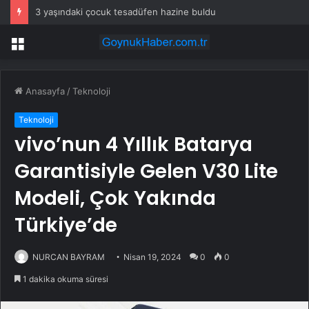
3 yaşındaki çocuk tesadüfen hazine buldu
Menü
Anasayfa
/
Teknoloji
Teknoloji
vivo’nun 4 Yıllık Batarya
Garantisiyle Gelen V30 Lite
Modeli, Çok Yakında
Türkiye’de
NURCAN BAYRAM
Nisan 19, 2024
0
0
1 dakika okuma süresi