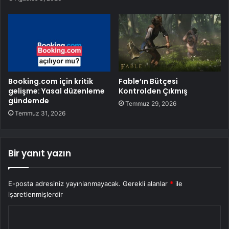
Booking.com için kritik
Fable’ın Bütçesi
gelişme: Yasal düzenleme
Kontrolden Çıkmış
gündemde
Temmuz 29, 2026
Temmuz 31, 2026
Bir yanıt yazın
E-posta adresiniz yayınlanmayacak.
Gerekli alanlar
*
ile
işaretlenmişlerdir
Y
o