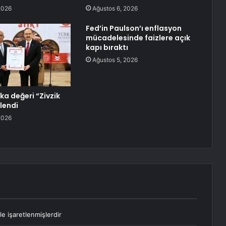
2026
Ağustos 6, 2026
Fed’in Paulson’ı enflasyon
mücadelesinde faizlere açık
kapı bıraktı
Ağustos 5, 2026
rka değeri “Zivzik
llendi
2026
le işaretlenmişlerdir