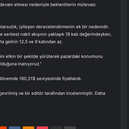
 devam etmesi nedeniyle beklentilerin mütevazı
utarsızlık, iyileşen derecelendirmenin ek bir nedenidir.
 ve serbest nakit akışının yaklaşık 18 katı değerindeyken,
la gelirin 12,5 ve 9 katından az.
lerini etkin bir şekilde yürüterek pazardaki konumunu
olduğuna inanıyoruz.”
önemde 160,31$ seviyesinde fiyatlandı.
evrilmiş ve bir editör tarafından incelenmiştir. Daha
erest
Reddit
VKontakte
Odnoklassniki
Pocket
E-Posta ile paylaş
Yazdır