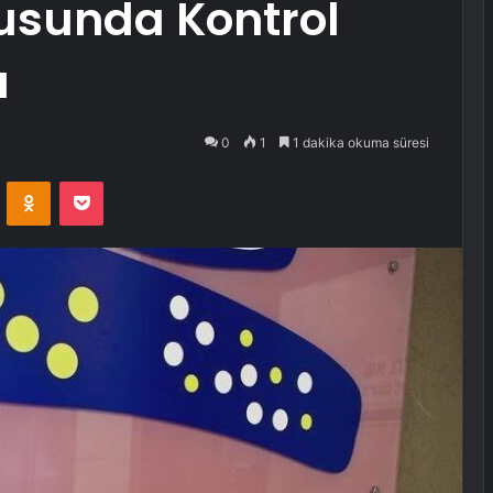
usunda Kontrol
ı
0
1
1 dakika okuma süresi
VKontakte
Odnoklassniki
Pocket