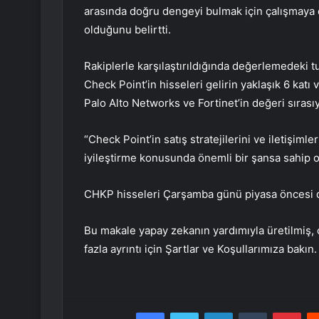
arasında doğru dengeyi bulmak için çalışmaya
olduğunu belirtti.
Rakiplerle karşılaştırıldığında değerlemedeki t
Check Point’in hisseleri gelirin yaklaşık 6 katı
Palo Alto Networks ve Fortinet’in değeri sırasıy
“Check Point’in satış stratejilerini ve iletişim
iyileştirme konusunda önemli bir şansa sahip 
CHKP hisseleri Çarşamba günü piyasa öncesi d
Bu makale yapay zekanın yardımıyla üretilmiş, ç
fazla ayrıntı için Şartlar ve Koşullarımıza bakın.
Facebook
Twitter
LinkedIn
Tumblr
Pint