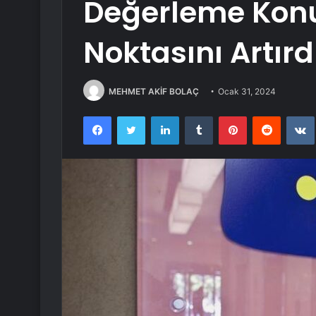
Değerleme Kon
Noktasını Artırd
MEHMET AKİF BOLAÇ
Ocak 31, 2024
Facebook
Twitter
LinkedIn
Tumblr
Pinterest
Reddit