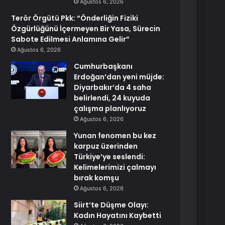
Ağustos 6, 2026
Terör Örgütü Pkk: “Önderliğin Fiziki
Özgürlüğünü İçermeyen Bir Yasa, Sürecin
Sabote Edilmesi Anlamına Gelir”
Ağustos 6, 2026
Cumhurbaşkanı
Erdoğan’dan yeni müjde:
Diyarbakır’da 4 saha
belirlendi, 24 kuyuda
çalışma planlıyoruz
Ağustos 6, 2026
Yunan fenomen bu kez
karpuz üzerinden
Türkiye’ye seslendi:
Kelimelerimizi çalmayı
bırak komşu
Ağustos 6, 2026
Siirt’te Düşme Olayı:
Kadın Hayatını Kaybetti