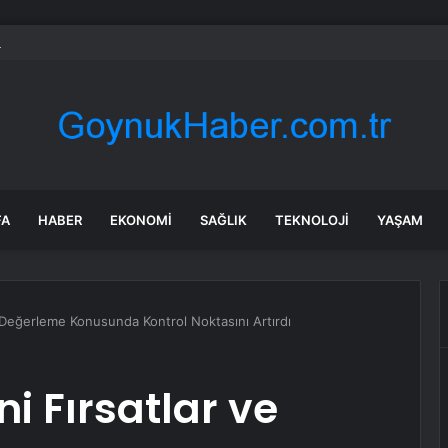
TÜRK Ordu’da Göz Doldurdu
FA
HABER
EKONOMI
SAĞLIK
TEKNOLOJI
YAŞAM
ve Değerleme Konusunda Kontrol Noktasını Artırdı
ni Fırsatlar ve