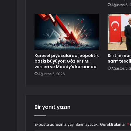
Ağustos 6, 
Küresel piyasalarda jeopolitik
Siirt’in ma
baskı büyüyor: Gözler PMI
narı” tesci
verileri ve Moody’s kararında
Ağustos 5, 
Ağustos 5, 2026
Bir yanıt yazın
E-posta adresiniz yayınlanmayacak.
Gerekli alanlar
*
i