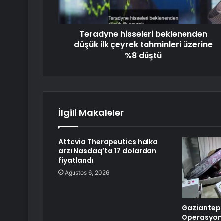
Teradyne hisseleri beklenenden
düşük ilk çeyrek tahminleri üzerine
%8 düştü
İlgili Makaleler
Attovia Therapeutics halka
arzı Nasdaq’ta 17 dolardan
fiyatlandı
Ağustos 6, 2026
Gaziantep’
Operasyonu