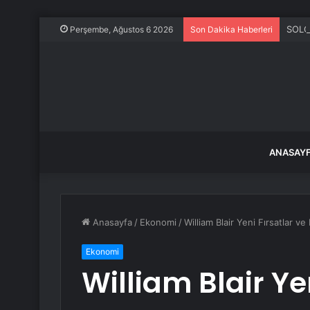
SOLO
Perşembe, Ağustos 6 2026
Son Dakika Haberleri
ANASAY
Anasayfa
/
Ekonomi
/
William Blair Yeni Fırsatlar 
Ekonomi
William Blair Ye