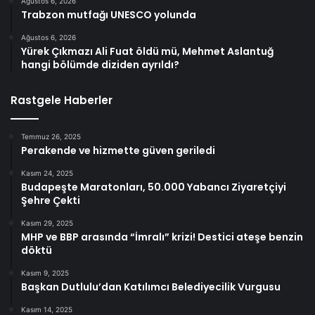
Ağustos 6, 2026
Trabzon mutfağı UNESCO yolunda
Ağustos 6, 2026
Yürek Çıkmazı Ali Fuat öldü mü, Mehmet Aslantuğ
hangi bölümde diziden ayrıldı?
Rastgele Haberler
Temmuz 26, 2025
Perakende ve hizmette güven geriledi
Kasım 24, 2025
Budapeşte Maratonları, 50.000 Yabancı Ziyaretçiyi
Şehre Çekti
Kasım 29, 2025
MHP ve BBP arasında “İmralı” krizi! Destici ateşe benzin
döktü
Kasım 9, 2025
Başkan Dutlulu’dan Katılımcı Belediyecilik Vurgusu
Kasım 14, 2025