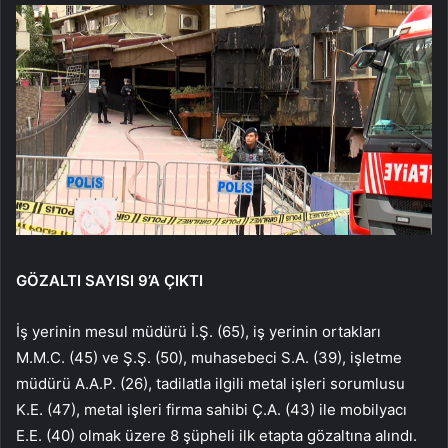
GÖZALTI SAYISI 9’A ÇIKTI
İş yerinin mesul müdürü İ.Ş. (65), iş yerinin ortakları
M.M.C. (45) ve Ş.Ş. (50), muhasebeci S.A. (39), işletme
müdürü A.A.P. (26), tadilatla ilgili metal işleri sorumlusu
K.E. (47), metal işleri firma sahibi Ç.A. (43) ile mobilyacı
E.E. (40) olmak üzere 8 şüpheli ilk etapta gözaltına alındı.