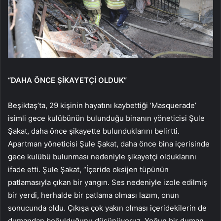
“DAHA ÖNCE ŞİKAYETÇİ OLDUK”
Beşiktaş’ta, 29 kişinin hayatını kaybettiği ‘Masquerade’
isimli gece kulübünün bulunduğu binanın yöneticisi Şule
Şakat, daha önce şikayette bulunduklarını belirtti.
Apartman yöneticisi Şule Şakat, daha önce bina içerisinde
gece kulübü bulunması nedeniyle şikayetçi olduklarını
ifade etti. Şule Şakat, “İçeride oksijen tüpünün
patlamasıyla çıkan bir yangın. Ses nedeniyle izole edilmiş
bir yerdi, herhalde bir patlama olması lazım, onun
sonucunda oldu. Çıkışa çok yakın olması içeridekilerin de
dumandan boğulduğunu düşünüyoruz. Yoğun bir duman