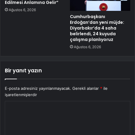
Edilmesi Anlamına Gelir”
Ağustos 6, 2026
Cumhurbaşkanı
Erdoğan’dan yeni müjde:
Diyarbakır’da 4 saha
belirlendi, 24 kuyuda
çalışma planlıyoruz
Ağustos 6, 2026
Bir yanıt yazın
E-posta adresiniz yayınlanmayacak.
Gerekli alanlar
*
ile
işaretlenmişlerdir
Y
o
r
u