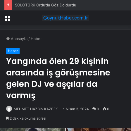
Kırıkkale’de Bayram Trafiği Yoğunlaştı
Menü
Anasayfa
/
Haber
Haber
Yangında ölen 29 kişinin
arasında iş görüşmesine
gelen DJ ve aşçılar da
varmış
MEHMET HAZBİN KAZBEK
Nisan 3, 2024
0
0
2 dakika okuma süresi