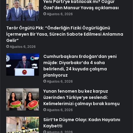
Yeni Parti’ye katılacak mı? Özgür
Özel’den Mansur Yavaş açıklaması
Ağustos 6, 2026
Terör Örgütü Pkk: “Önderliğin Fiziki Özgürlüğünü
İçermeyen Bir Yasa, Sürecin Sabote Edilmesi Anlamına
Gelir”
Ağustos 6, 2026
Cumhurbaşkanı Erdoğan’dan yeni
müjde: Diyarbakır’da 4 saha
belirlendi, 24 kuyuda çalışma
planlıyoruz
Ağustos 6, 2026
Yunan fenomen bu kez karpuz
üzerinden Türkiye’ye seslendi:
Kelimelerimizi çalmayı bırak komşu
Ağustos 6, 2026
Siirt’te Düşme Olayı: Kadın Hayatını
Kaybetti
Ağustos 6, 2026