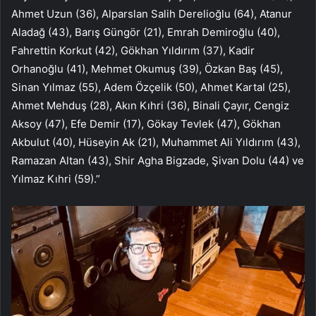
Ahmet Uzun (36), Alparslan Salih Derelioğlu (64), Atanur
Aladağ (43), Barış Güngör (21), Emrah Demiroğlu (40),
Fahrettin Korkut (42), Gökhan Yıldırım (37), Kadir
Orhanoğlu (41), Mehmet Okumuş (39), Özkan Baş (45),
Sinan Yılmaz (55), Adem Özçelik (50), Ahmet Kartal (25),
Ahmet Mehduş (28), Akın Kıhri (36), Binali Çayır, Cengiz
Aksoy (47), Efe Demir (17), Gökay Tevlek (47), Gökhan
Akbulut (40), Hüseyin Ak (21), Muhammet Ali Yıldırım (43),
Ramazan Altan (43), Shir Agha Bigzade, Şivan Dolu (44) ve
Yılmaz Kıhri (59).”