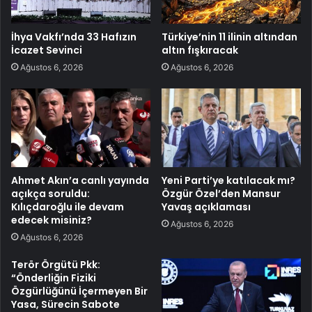
İhya Vakfı’nda 33 Hafızın
Türkiye’nin 11 ilinin altından
İcazet Sevinci
altın fışkıracak
Ağustos 6, 2026
Ağustos 6, 2026
Ahmet Akın’a canlı yayında
Yeni Parti’ye katılacak mı?
açıkça soruldu:
Özgür Özel’den Mansur
Kılıçdaroğlu ile devam
Yavaş açıklaması
edecek misiniz?
Ağustos 6, 2026
Ağustos 6, 2026
Terör Örgütü Pkk:
“Önderliğin Fiziki
Özgürlüğünü İçermeyen Bir
Yasa, Sürecin Sabote