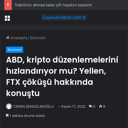
Traktörün altında kalan çift hayatını kaybetti
Menü
Anasayfa
/
Ekonomi
Ekonomi
ABD, kripto düzenlemelerini
hızlandırıyor mu? Yellen,
FTX çöküşü hakkında
konuştu
CEREN ŞENGÜLEROĞLU
Kasım 17, 2022
0
8
1 dakika okuma süresi