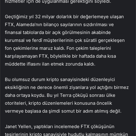
hizmetler için de uygulanması gerektiğini söyledi.
Geçtiğimiz yıl 32 milyar dolarlık bir değerlemeye ulaşan
FTX
, Alameda’nın bilanço sayılarının sızdırılması ve
finansal tablolarda bir açık görülmesinin akabinde
kurumsal ve ferdî müşterilerinin çok süratli gerçekleşen
fon çekimlerine maruz kaldı. Fon çekim taleplerini
karşılayamayan FTX, böylelikle bir haftada daha kısa
müddette iflasını ilan etmek zorunda kaldı.
Bu olumsuz durum kripto sanayisindeki düzenleyici
eksikliğinin ne derece önemli ziyanlara yol açtığını birmez
daha ortaya koydu. Bu yıl
Terra
çöküşü sonrası ülke
otoriteleri, kripto düzenlemeleri konusuna öncelik
vermeye başlasa da şimdi somut bir adım atılmış değil.
Janet Yellen, yaptıkları incelemede FTX
çöküşünün
tesirlerinin kripto sanayisiyle hudutlu kalmasının mümkün