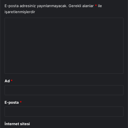
E-posta adresiniz yayınlanmayacak.
Gerekli alanlar
*
ile
işaretlenmişlerdir
Y
o
r
u
m
*
Ad
*
E-posta
*
İnternet sitesi